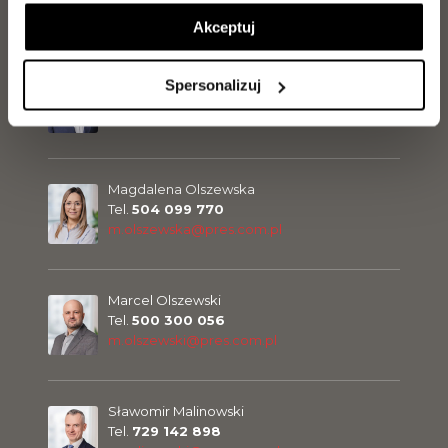
j.kilanowski@pres.com.pl
Akceptuj
Jarosław Makowiecki
Spersonalizuj
Tel.
889 889 056
j.makowiecki@pres.com.pl
Magdalena Olszewska
Tel.
504 099 770
m.olszewska@pres.com.pl
Marcel Olszewski
Tel.
500 300 056
m.olszewski@pres.com.pl
Sławomir Malinowski
Tel.
729 142 898