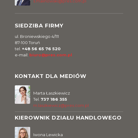
s.malinowski@pres.com.pl
SIEDZIBA FIRMY
ul. Broniewskiego 4/111
87-100 Toruń
tel.
+48 56 65 76 520
e-mail:
biuro@pres.com.pl
KONTAKT DLA MEDIÓW
Marta Łaszkiewicz
Tel.
737 186 355
m.laszkiewicz@pres.com.pl
KIEROWNIK DZIAŁU HANDLOWEGO
Iwona Lewicka