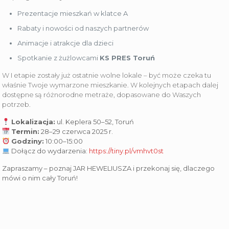
Prezentacje mieszkań w klatce A
Rabaty i nowości od naszych partnerów
Animacje i atrakcje dla dzieci
Spotkanie z żużlowcami
KS PRES Toruń
W I etapie zostały już ostatnie wolne lokale – być może czeka tu
właśnie Twoje wymarzone mieszkanie. W kolejnych etapach dalej
dostępne są różnorodne metraże, dopasowane do Waszych
potrzeb.
Lokalizacja:
ul. Keplera 50–52, Toruń
Termin:
28–29 czerwca 2025 r.
Godziny:
10:00–15:00
Dołącz do wydarzenia:
https://tiny.pl/vmhvt0st
Zapraszamy – poznaj JAR HEWELIUSZA i przekonaj się, dlaczego
mówi o nim cały Toruń!