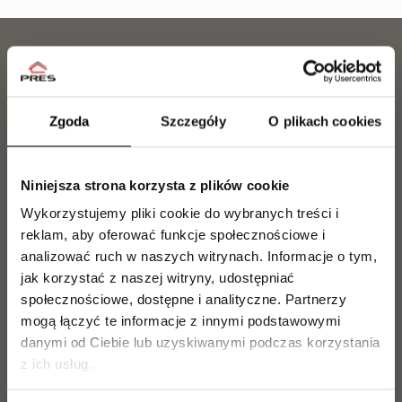
DZIAŁ SPRZEDAŻY
Zgoda
Szczegóły
O plikach cookies
563 067 878
Zainteresowany zakupem lub rezerwacją mieszkania?
Nasz zespół chętnie udzieli Ci wszystkich niezbędnych
Niniejsza strona korzysta z plików cookie
informacji i pomoże na każdym etapie wyboru
Wykorzystujemy pliki cookie do wybranych treści i
mieszkania.
reklam, aby oferować funkcje społecznościowe i
analizować ruch w naszych witrynach.
Informacje o tym,
Paweł Ritter
jak korzystać z naszej witryny, udostępniać
Tel.
729 142 896
społecznościowe, dostępne i analityczne.
Partnerzy
p.ritter@pres.com.pl
mogą łączyć te informacje z innymi podstawowymi
danymi od Ciebie lub uzyskiwanymi podczas korzystania
z ich usług.
Jakub Kilanowski
Tel.
729 142 897