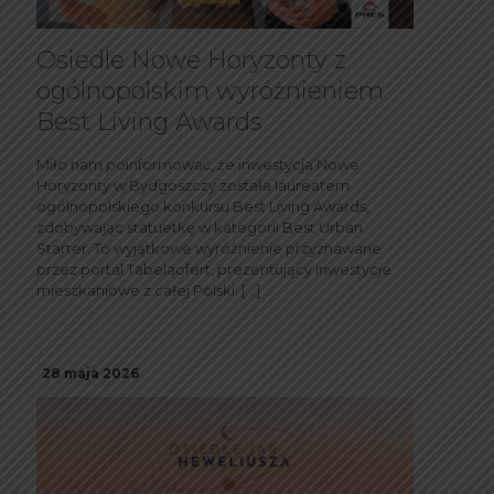
Osiedle Nowe Horyzonty z
ogólnopolskim wyróżnieniem
Best Living Awards
Miło nam poinformować, że inwestycja Nowe
Horyzonty w Bydgoszczy została laureatem
ogólnopolskiego konkursu Best Living Awards,
zdobywając statuetkę w kategorii Best Urban
Starter. To wyjątkowe wyróżnienie przyznawane
przez portal Tabelaofert, prezentujący inwestycje
mieszkaniowe z całej Polski.
[…]
28 maja 2026