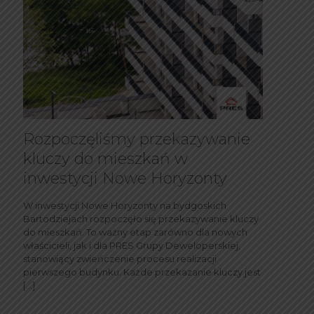
Rozpoczęliśmy przekazywanie
kluczy do mieszkań w
inwestycji Nowe Horyzonty
W inwestycji Nowe Horyzonty na bydgoskich
Bartodziejach rozpoczęło się przekazywanie kluczy
do mieszkań. To ważny etap zarówno dla nowych
właścicieli, jak i dla PRES Grupy Deweloperskiej,
stanowiący zwieńczenie procesu realizacji
pierwszego budynku. Każde przekazanie kluczy jest
[…]