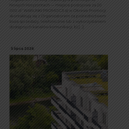
Nowych Horyzontach — miejsce postojowe za 20
000 zł” WARUNKI PROMOCJI a) w Okresie Promocji
skontaktują się z Organizatorem za pośrednictwem
biura sprzedaży, telefonicznie lub z wykorzystaniem
dostępnych kanałów komunikacji, b)
[…]
5 lipca 2026