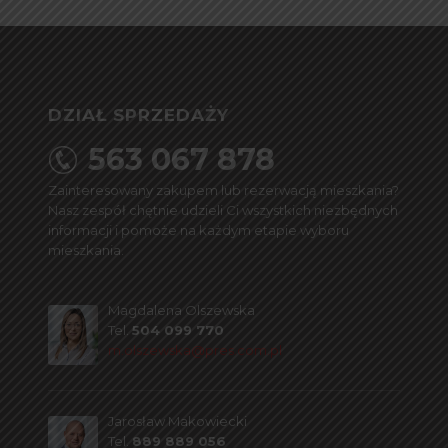
DZIAŁ SPRZEDAŻY
563 067 878
Zainteresowany zakupem lub rezerwacją mieszkania?
Nasz zespół chętnie udzieli Ci wszystkich niezbędnych
informacji i pomoże na każdym etapie wyboru
mieszkania.
Magdalena Olszewska
Tel.
504 099 770
m.olszewska@pres.com.pl
Jarosław Makowiecki
Tel.
889 889 056