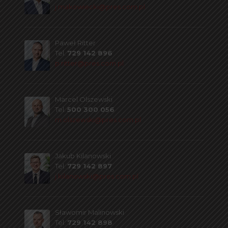
j.makowiecki@pres.com.pl
Paweł Ritter
Tel.
729 142 896
p.ritter@pres.com.pl
Marcel Olszewski
Tel.
500 300 056
m.olszewski@pres.com.pl
Jakub Kilanowski
Tel.
729 142 897
j.kilanowski@pres.com.pl
Sławomir Malinowski
Tel.
729 142 898