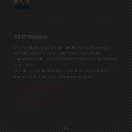
i.lewicka@pres.com.pl
SPOTKANIA
Dla Państwa wygody nasi handlowcy dostosowują
godziny pracy biura do planowanych spotkań.
Zapraszamy do kontaktu telefonicznego w godzinach
8:30 - 16:30.
W celu uzgodnienia terminu spotkania prosimy o
kontakt telefoniczny z naszymi doradcami.
PRES Grupa Deweloperska
PRES Grupa Deweloperska
PRES Grupa Deweloperska
PRES Team Sport