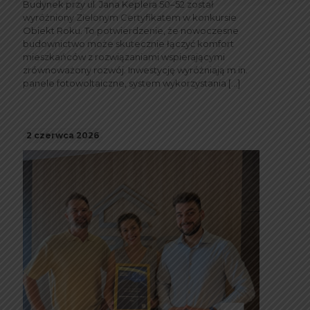
Budynek przy ul. Jana Keplera 50–52 został
wyróżniony Zielonym Certyfikatem w konkursie
Obiekt Roku. To potwierdzenie, że nowoczesne
budownictwo może skutecznie łączyć komfort
mieszkańców z rozwiązaniami wspierającymi
zrównoważony rozwój. Inwestycję wyróżniają m.in.
panele fotowoltaiczne, system wykorzystania
[…]
2 czerwca 2026