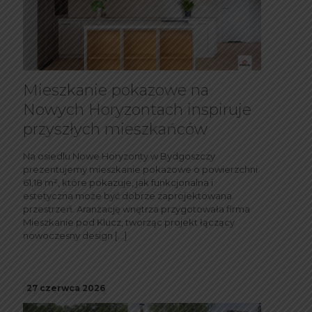
Mieszkanie pokazowe na
Nowych Horyzontach inspiruje
przyszłych mieszkańców
Na osiedlu Nowe Horyzonty w Bydgoszczy
prezentujemy mieszkanie pokazowe o powierzchni
61,18 m², które pokazuje, jak funkcjonalna i
estetyczna może być dobrze zaprojektowana
przestrzeń. Aranżację wnętrza przygotowała firma
Mieszkanie pod Klucz, tworząc projekt łączący
nowoczesny design
[…]
27 czerwca 2026