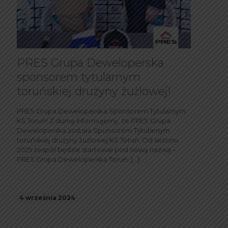
PRES Grupa Deweloperska
sponsorem tytularnym
toruńskiej drużyny żużlowej!
PRES Grupa Deweloperska Sponsorem Tytularnym
KS Toruń! Z dumą informujemy, że PRES Grupa
Deweloperska została Sponsorem Tytularnym
toruńskiej drużyny żużlowej KS Toruń. Od sezonu
2025 zespół będzie startował pod nową nazwą –
PRES Grupa Deweloperska Toruń.
[…]
4 września 2024