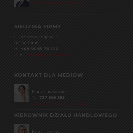
s.malinowski@pres.com.pl
SIEDZIBA FIRMY
ul. Broniewskiego 4/111
87-100 Toruń
tel.
+48 56 65 76 520
e-mail:
biuro@pres.com.pl
KONTAKT DLA MEDIÓW
Marta Łaszkiewicz
Tel.
737 186 355
m.laszkiewicz@pres.com.pl
KIEROWNIK DZIAŁU HANDLOWEGO
Iwona Lewicka