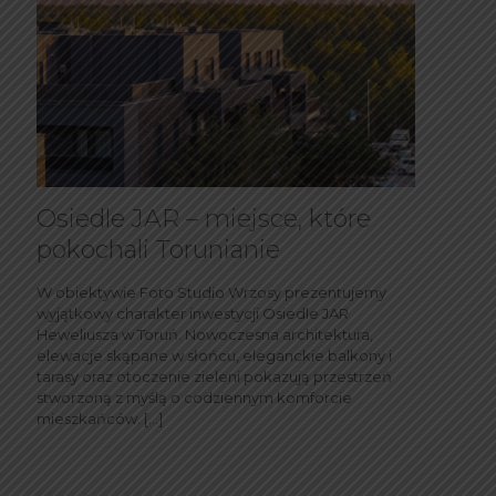
Osiedle JAR – miejsce, które
pokochali Torunianie
W obiektywie Foto Studio Wrzosy prezentujemy
wyjątkowy charakter inwestycji Osiedle JAR
Heweliusza w Toruń. Nowoczesna architektura,
elewacje skąpane w słońcu, eleganckie balkony i
tarasy oraz otoczenie zieleni pokazują przestrzeń
stworzoną z myślą o codziennym komforcie
mieszkańców.
[…]