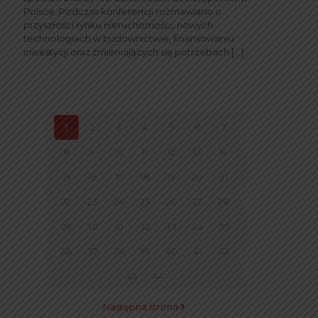
Polsce. Podczas konferencji rozmawiano o
przyszłości rynku nieruchomości, nowych
technologiach w budownictwie, finansowaniu
inwestycji oraz zmieniających się potrzebach
[…]
1
2
3
4
5
6
7
8
9
10
11
12
13
14
15
16
17
18
19
20
21
22
23
24
25
26
27
28
29
30
31
32
33
34
35
36
37
38
39
40
41
42
43
44
Następna strona