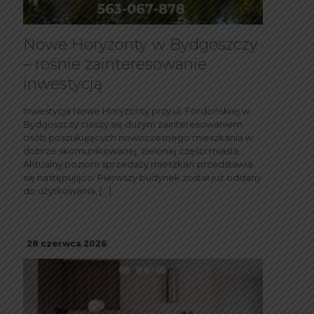
Nowe Horyzonty w Bydgoszczy
– rośnie zainteresowanie
inwestycją
Inwestycja Nowe Horyzonty przy ul. Fordońskiej w
Bydgoszczy cieszy się dużym zainteresowaniem
osób poszukujących nowoczesnego mieszkania w
dobrze skomunikowanej, zielonej części miasta.
Aktualny poziom sprzedaży mieszkań przedstawia
się następująco: Pierwszy budynek został już oddany
do użytkowania,
[…]
28 czerwca 2026