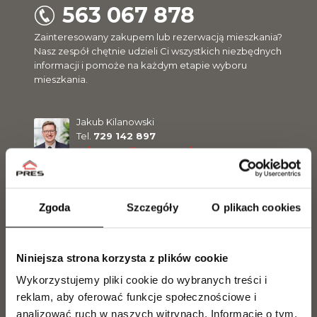
563 067 878
Zainteresowany zakupem lub rezerwacją mieszkania?
Nasz zespół chętnie udzieli Ci wszystkich niezbędnych
informacji i pomoże na każdym etapie wyboru
mieszkania.
Jakub Kilanowski
Tel.
729 142 897
j.kilanowski@pres.com.pl
Sławomir Malinowski
Zgoda
Szczegóły
O plikach cookies
Tel.
729 142 898
s.malinowski@pres.com.pl
Niniejsza strona korzysta z plików cookie
Magdalena Olszewska
Wykorzystujemy pliki cookie do wybranych treści i
Tel.
504 099 770
reklam, aby oferować funkcje społecznościowe i
m.olszewska@pres.com.pl
analizować ruch w naszych witrynach.
Informacje o tym,