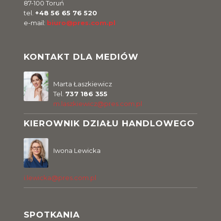
87-100 Toruń
tel.
+48 56 65 76 520
e-mail:
biuro@pres.com.pl
KONTAKT DLA MEDIÓW
Marta Łaszkiewicz
Tel.
737 186 355
m.laszkiewicz@pres.com.pl
KIEROWNIK DZIAŁU HANDLOWEGO
Iwona Lewicka
i.lewicka@pres.com.pl
SPOTKANIA