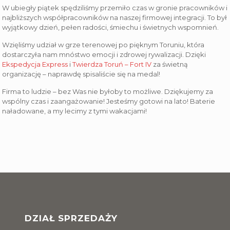
W ubiegły piątek spędziliśmy przemiło czas w gronie pracowników i
najbliższych współpracowników na naszej firmowej integracji. To był
wyjątkowy dzień, pełen radości, śmiechu i świetnych wspomnień.
Wzięliśmy udział w grze terenowej po pięknym Toruniu, która
dostarczyła nam mnóstwo emocji i zdrowej rywalizacji. Dzięki
Ekspedycja Express
i
Twierdza Toruń – Fort IV
za świetną
organizację – naprawdę spisaliście się na medal!
Firma to ludzie – bez Was nie byłoby to możliwe. Dziękujemy za
wspólny czas i zaangażowanie! Jesteśmy gotowi na lato! Baterie
naładowane, a my lecimy z tymi wakacjami!
DZIAŁ SPRZEDAŻY