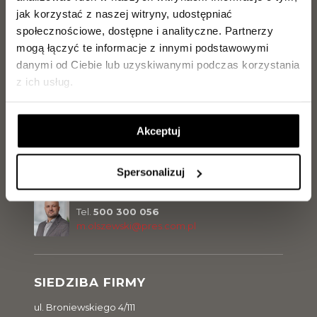
jak korzystać z naszej witryny, udostępniać
społecznościowe, dostępne i analityczne.
Partnerzy
Jarosław Makowiecki
mogą łączyć te informacje z innymi podstawowymi
Tel.
889 889 056
danymi od Ciebie lub uzyskiwanymi podczas korzystania
j.makowiecki@pres.com.pl
z ich usług.
Paweł Ritter
Akceptuj
Tel.
729 142 896
p.ritter@pres.com.pl
Spersonalizuj
Marcel Olszewski
Tel.
500 300 056
m.olszewski@pres.com.pl
SIEDZIBA FIRMY
ul. Broniewskiego 4/111