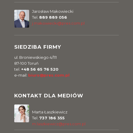
Jarosław Makowiecki
Tel.
889 889 056
j.makowiecki@pres.com.pl
SIEDZIBA FIRMY
ul. Broniewskiego 4/111
87-100 Toruń
tel.
+48 56 65 76 520
e-mail:
biuro@pres.com.pl
KONTAKT DLA MEDIÓW
Marta Łaszkiewicz
Tel.
737 186 355
m.laszkiewicz@pres.com.pl