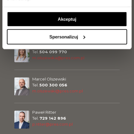
Jakub Kilanowski
Tel.
729 142 897
Akceptuj
j.kilanowski@pres.com.pl
Spersonalizuj
Magdalena Olszewska
Tel.
504 099 770
m.olszewska@pres.com.pl
Marcel Olszewski
Tel.
500 300 056
m.olszewski@pres.com.pl
Paweł Ritter
Tel.
729 142 896
p.ritter@pres.com.pl