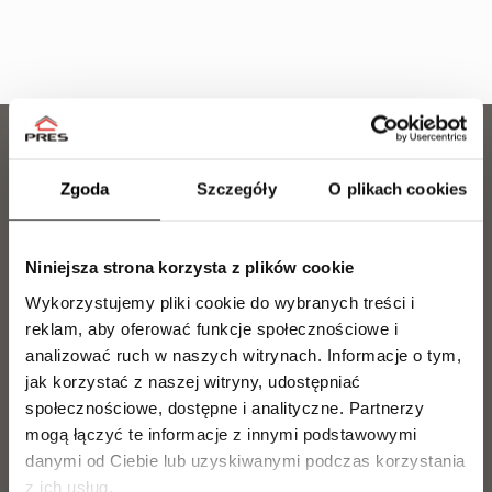
Zgoda
Szczegóły
O plikach cookies
DZIAŁ SPRZEDAŻY
563 067 878
Niniejsza strona korzysta z plików cookie
Zainteresowany zakupem lub rezerwacją mieszkania?
Wykorzystujemy pliki cookie do wybranych treści i
Nasz zespół chętnie udzieli Ci wszystkich niezbędnych
reklam, aby oferować funkcje społecznościowe i
informacji i pomoże na każdym etapie wyboru
mieszkania.
analizować ruch w naszych witrynach.
Informacje o tym,
jak korzystać z naszej witryny, udostępniać
społecznościowe, dostępne i analityczne.
Partnerzy
Sławomir Malinowski
mogą łączyć te informacje z innymi podstawowymi
Tel.
729 142 898
danymi od Ciebie lub uzyskiwanymi podczas korzystania
s.malinowski@pres.com.pl
z ich usług.