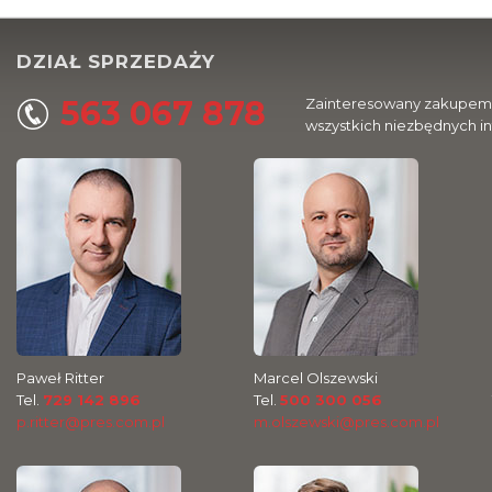
DZIAŁ SPRZEDAŻY
563 067 878
Zainteresowany zakupem l
wszystkich niezbędnych i
Paweł Ritter
Marcel Olszewski
Tel.
729 142 896
Tel.
500 300 056
p.ritter@pres.com.pl
m.olszewski@pres.com.pl