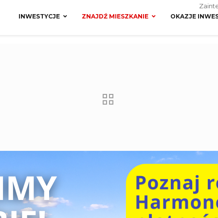
Zaint
INWESTYCJE
ZNAJDŹ MIESZKANIE
OKAZJE INWE