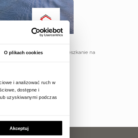
sz wybrać swoje wymarzone mieszkanie na
O plikach cookies
dopiero w 2027 roku!
mów płatności.
ciowe i analizować ruch w
ściowe, dostępne i
 lub uzyskiwanymi podczas
Akceptuj