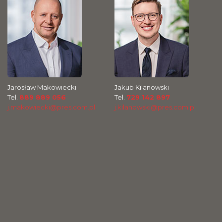
Jarosław Makowiecki
Jakub Kilanowski
Tel.
889 889 056
Tel.
729 142 897
j.makowiecki@pres.com.pl
j.kilanowski@pres.com.pl