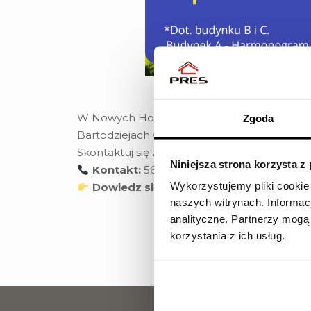
W Nowych Horyzontach stawiamy na komfort 
Zgoda
Bartodziejach w Bydgoszczy i zyskać czas n
Skontaktuj się z naszymi handlowcami i u
Niniejsza strona korzysta z
Kontakt:
563 067 878
Wykorzystujemy pliki cookie
Dowiedz się więcej:
www.fordonska16.co
naszych witrynach.
Informac
analityczne.
Partnerzy mogą 
korzystania z ich usług.