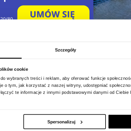
i elastyczne podejście do Twoich decyzji. Już dziś może
Szczegóły
a spokojne zaplanowanie finansów – połowę ceny zapłacisz 
mów na spotkanie w celu omówienia dostępnych harmonogra
 plików cookie
 do wybranych treści i reklam, aby oferować funkcje społecznoś
m.pl
je o tym, jak korzystać z naszej witryny, udostępniać społeczno
łączyć te informacje z innymi podstawowymi danymi od Ciebie
Spersonalizuj