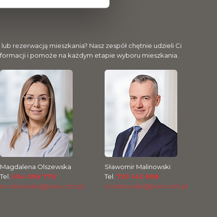
ub rezerwacją mieszkania? Nasz zespół chętnie udzieli Ci
nformacji i pomoże na każdym etapie wyboru mieszkania.
Magdalena Olszewska
Sławomir Malinowski
Tel.
504 099 770
Tel.
729 142 898
m.olszewska@pres.com.pl
s.malinowski@pres.com.pl