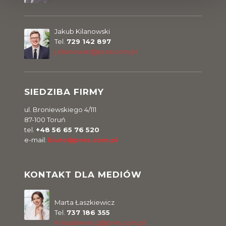
Jakub Kilanowski
Tel.
729 142 897
j.kilanowski@pres.com.pl
SIEDZIBA FIRMY
ul. Broniewskiego 4/111
87-100 Toruń
tel.
+48 56 65 76 520
e-mail:
biuro@pres.com.pl
KONTAKT DLA MEDIÓW
Marta Łaszkiewicz
Tel.
737 186 355
m.laszkiewicz@pres.com.pl