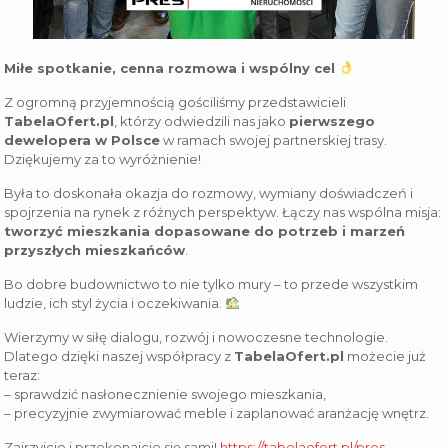
Miłe spotkanie, cenna rozmowa i wspólny cel
Z ogromną przyjemnością gościliśmy przedstawicieli
TabelaOfert.pl
, którzy odwiedzili nas jako
pierwszego
dewelopera w Polsce
w ramach swojej partnerskiej trasy.
Dziękujemy za to wyróżnienie!
Była to doskonała okazja do rozmowy, wymiany doświadczeń i
spojrzenia na rynek z różnych perspektyw. Łączy nas wspólna misja:
tworzyć mieszkania dopasowane do potrzeb i marzeń
przyszłych mieszkańców
.
Bo dobre budownictwo to nie tylko mury – to przede wszystkim
ludzie, ich styl życia i oczekiwania.
Wierzymy w siłę dialogu, rozwój i nowoczesne technologie.
Dlatego dzięki naszej współpracy z
TabelaOfert.pl
możecie już
teraz:
– sprawdzić nasłonecznienie swojego mieszkania,
– precyzyjnie zwymiarować meble i zaplanować aranżację wnętrz.
Zajrzyjcie i przekonajcie się sami!
https://tabelaofert.pl/pres