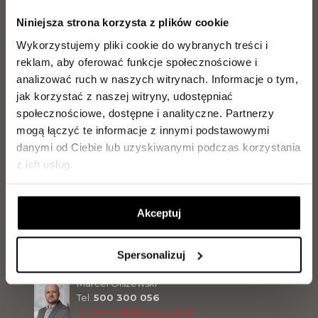
Niniejsza strona korzysta z plików cookie
Wykorzystujemy pliki cookie do wybranych treści i
Sławomir Malinowski
reklam, aby oferować funkcje społecznościowe i
Tel.
729 142 898
s.malinowski@pres.com.pl
analizować ruch w naszych witrynach.
Informacje o tym,
jak korzystać z naszej witryny, udostępniać
społecznościowe, dostępne i analityczne.
Partnerzy
Magdalena Olszewska
mogą łączyć te informacje z innymi podstawowymi
Tel.
504 099 770
danymi od Ciebie lub uzyskiwanymi podczas korzystania
m.olszewska@pres.com.pl
z ich usług.
Jarosław Makowiecki
Akceptuj
Tel.
889 889 056
j.makowiecki@pres.com.pl
Spersonalizuj
Marcel Olszewski
Tel.
500 300 056
m.olszewski@pres.com.pl