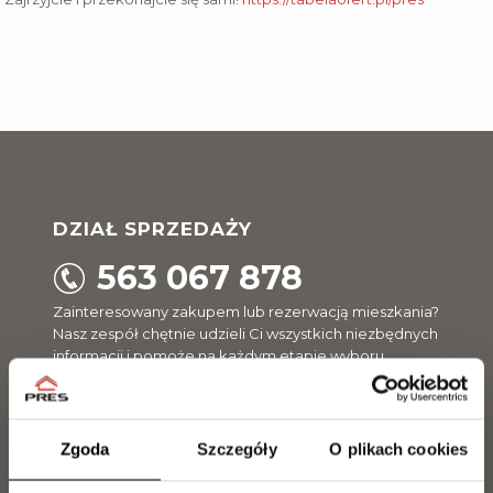
DZIAŁ SPRZEDAŻY
563 067 878
Zainteresowany zakupem lub rezerwacją mieszkania?
Nasz zespół chętnie udzieli Ci wszystkich niezbędnych
informacji i pomoże na każdym etapie wyboru
mieszkania.
Paweł Ritter
Zgoda
Szczegóły
O plikach cookies
Tel.
729 142 896
p.ritter@pres.com.pl