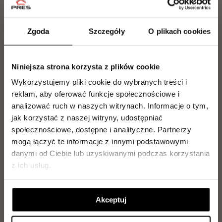
563 067 878
Zainteresowany zakupem lub rezerwacją mieszkania?
Nasz zespół chętnie udzieli Ci wszystkich niezbędnych
Zgoda
Szczegóły
O plikach cookies
informacji i pomoże na każdym etapie wyboru
mieszkania.
Niniejsza strona korzysta z plików cookie
Jakub Kilanowski
Wykorzystujemy pliki cookie do wybranych treści i
Tel.
729 142 897
reklam, aby oferować funkcje społecznościowe i
j.kilanowski@pres.com.pl
analizować ruch w naszych witrynach.
Informacje o tym,
jak korzystać z naszej witryny, udostępniać
społecznościowe, dostępne i analityczne.
Partnerzy
Magdalena Olszewska
mogą łączyć te informacje z innymi podstawowymi
Tel.
504 099 770
danymi od Ciebie lub uzyskiwanymi podczas korzystania
m.olszewska@pres.com.pl
z ich usług.
Jarosław Makowiecki
Akceptuj
Tel.
889 889 056
j.makowiecki@pres.com.pl