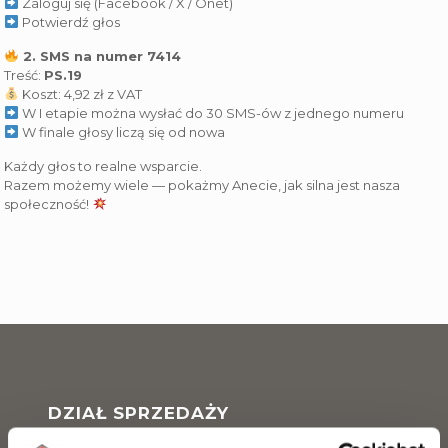
Zaloguj się (Facebook / X / Onet)
Potwierdź głos
2. SMS na numer 7414
Treść:
PS.19
Koszt: 4,92 zł z VAT
W I etapie można wysłać do 30 SMS-ów z jednego numeru
W finale głosy liczą się od nowa
Każdy głos to realne wsparcie.
Razem możemy wiele — pokażmy Anecie, jak silna jest nasza
społeczność!
DZIAŁ SPRZEDAŻY