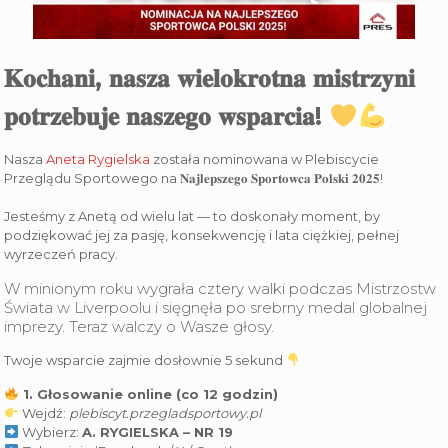
𝐊𝐨𝐜𝐡𝐚𝐧𝐢, 𝐧𝐚𝐬𝐳𝐚 𝐰𝐢𝐞𝐥𝐨𝐤𝐫𝐨𝐭𝐧𝐚 𝐦𝐢𝐬𝐭𝐫𝐳𝐲𝐧𝐢
𝐩𝐨𝐭𝐫𝐳𝐞𝐛𝐮𝐣𝐞 𝐧𝐚𝐬𝐳𝐞𝐠𝐨 𝐰𝐬𝐩𝐚𝐫𝐜𝐢𝐚!
Nasza
Aneta Rygielska
została nominowana w Plebiscycie
Przeglądu Sportowego na 𝐍𝐚𝐣𝐥𝐞𝐩𝐬𝐳𝐞𝐠𝐨 𝐒𝐩𝐨𝐫𝐭𝐨𝐰𝐜𝐚 𝐏𝐨𝐥𝐬𝐤𝐢 𝟐𝟎𝟐𝟓!
Jesteśmy z Anetą od wielu lat — to doskonały moment, by
podziękować jej za pasję, konsekwencję i lata ciężkiej, pełnej
wyrzeczeń pracy.
W minionym roku wygrała cztery walki podczas Mistrzostw
Świata w Liverpoolu i sięgnęła po srebrny medal globalnej
imprezy. Teraz walczy o Wasze głosy.
Twoje wsparcie zajmie dosłownie 5 sekund
1. Głosowanie online (co 12 godzin)
Wejdź:
plebiscyt.przegladsportowy.pl
Wybierz:
A. RYGIELSKA – NR 19