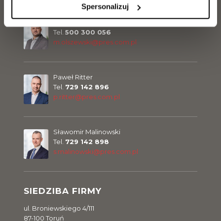
Spersonalizuj
Marcel Olszewski
Tel.
500 300 056
m.olszewski@pres.com.pl
Paweł Ritter
Tel.
729 142 896
p.ritter@pres.com.pl
Sławomir Malinowski
Tel.
729 142 898
s.malinowski@pres.com.pl
SIEDZIBA FIRMY
ul. Broniewskiego 4/111
87-100 Toruń