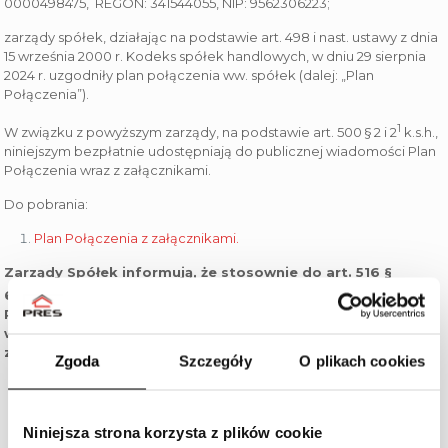
0000498475, REGON: 341544055, NIP: 9562306223;
zarządy spółek, działając na podstawie art. 498 i nast. ustawy z dnia
15 września 2000 r. Kodeks spółek handlowych, w dniu 29 sierpnia
2024 r. uzgodniły plan połączenia ww. spółek (dalej: „Plan
Połączenia”).
1
W związku z powyższym zarządy, na podstawie art. 500 § 2 i 2
k.s.h.,
niniejszym bezpłatnie udostępniają do publicznej wiadomości Plan
Połączenia wraz z załącznikami.
Do pobrania:
Plan Połączenia z załącznikami.
Zarządy Spółek informują, że stosownie do art. 516 §
1
1
6
k.s.h. w zw. z art. 500 § 2 i 2
k.s.h., udostępnienie Planu
Połączenia następuje co najmniej na miesiąc przed datą
walnego zgromadzenia Spółki przejmującej, na którym ma
zostać powzięta uchwała o połączeniu.
Zgoda
Szczegóły
O plikach cookies
Niniejsza strona korzysta z plików cookie