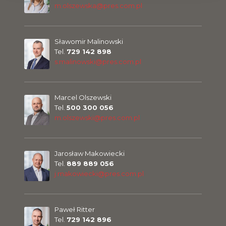
m.olszewska@pres.com.pl
Sławomir Malinowski
Tel.
729 142 898
s.malinowski@pres.com.pl
Marcel Olszewski
Tel.
500 300 056
m.olszewski@pres.com.pl
Jarosław Makowiecki
Tel.
889 889 056
j.makowiecki@pres.com.pl
Paweł Ritter
Tel.
729 142 896