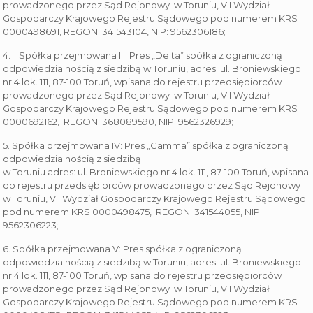
prowadzonego przez Sąd Rejonowy w Toruniu, VII Wydział
Gospodarczy Krajowego Rejestru Sądowego pod numerem KRS
0000498691, REGON: 341543104, NIP: 9562306186;
4. Spółka przejmowana III: Pres „Delta” spółka z ograniczoną
odpowiedzialnością z siedzibą w Toruniu, adres: ul. Broniewskiego
nr 4 lok. 111, 87-100 Toruń, wpisana do rejestru przedsiębiorców
prowadzonego przez Sąd Rejonowy w Toruniu, VII Wydział
Gospodarczy Krajowego Rejestru Sądowego pod numerem KRS
0000692162, REGON: 368089590, NIP: 9562326929;
5. Spółka przejmowana IV: Pres „Gamma” spółka z ograniczoną
odpowiedzialnością z siedzibą
w Toruniu adres: ul. Broniewskiego nr 4 lok. 111, 87-100 Toruń, wpisana
do rejestru przedsiębiorców prowadzonego przez Sąd Rejonowy
w Toruniu, VII Wydział Gospodarczy Krajowego Rejestru Sądowego
pod numerem KRS 0000498475, REGON: 341544055, NIP:
9562306223;
6. Spółka przejmowana V: Pres spółka z ograniczoną
odpowiedzialnością z siedzibą w Toruniu, adres: ul. Broniewskiego
nr 4 lok. 111, 87-100 Toruń, wpisana do rejestru przedsiębiorców
prowadzonego przez Sąd Rejonowy w Toruniu, VII Wydział
Gospodarczy Krajowego Rejestru Sądowego pod numerem KRS