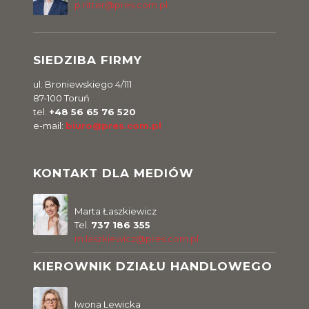
p.ritter@pres.com.pl
SIEDZIBA FIRMY
ul. Broniewskiego 4/111
87-100 Toruń
tel.
+48 56 65 76 520
e-mail:
biuro@pres.com.pl
KONTAKT DLA MEDIÓW
Marta Łaszkiewicz
Tel.
737 186 355
m.laszkiewicz@pres.com.pl
KIEROWNIK DZIAŁU HANDLOWEGO
Iwona Lewicka