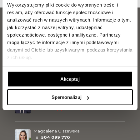
Wykorzystujemy pliki cookie do wybranych treści i
reklam, aby oferować funkcje społecznościowe i
analizować ruch w naszych witrynach.
Informacje o tym,
jak korzystać z naszej witryny, udostępniać
społecznościowe, dostępne i analityczne.
Partnerzy
DZIAŁ SPRZEDAŻY
mogą łączyć te informacje z innymi podstawowymi
563 067 878
danymi od Ciebie lub uzyskiwanymi podczas korzystania
z ich usług.
Zainteresowany zakupem lub rezerwacją mieszkania?
Nasz zespół chętnie udzieli Ci wszystkich niezbędnych
informacji i pomoże na każdym etapie wyboru
mieszkania.
Akceptuj
Jakub Kilanowski
Spersonalizuj
Tel.
729 142 897
j.kilanowski@pres.com.pl
Magdalena Olszewska
Tel.
504 099 770