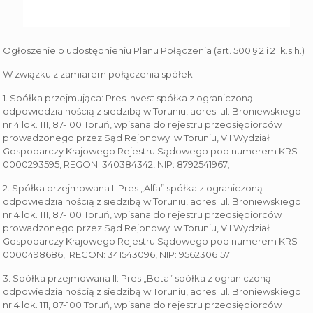
1
Ogłoszenie o udostępnieniu Planu Połączenia (art. 500 § 2 i 2
k.s.h.)
W związku z zamiarem połączenia spółek:
1. Spółka przejmująca: Pres Invest spółka z ograniczoną
odpowiedzialnością z siedzibą w Toruniu, adres: ul. Broniewskiego
nr 4 lok. 111, 87-100 Toruń, wpisana do rejestru przedsiębiorców
prowadzonego przez Sąd Rejonowy w Toruniu, VII Wydział
Gospodarczy Krajowego Rejestru Sądowego pod numerem KRS
0000293595, REGON: 340384342, NIP: 8792541967;
2. Spółka przejmowana I: Pres „Alfa” spółka z ograniczoną
odpowiedzialnością z siedzibą w Toruniu, adres: ul. Broniewskiego
nr 4 lok. 111, 87-100 Toruń, wpisana do rejestru przedsiębiorców
prowadzonego przez Sąd Rejonowy w Toruniu, VII Wydział
Gospodarczy Krajowego Rejestru Sądowego pod numerem KRS
0000498686, REGON: 341543096, NIP: 9562306157;
3. Spółka przejmowana II: Pres „Beta” spółka z ograniczoną
odpowiedzialnością z siedzibą w Toruniu, adres: ul. Broniewskiego
nr 4 lok. 111, 87-100 Toruń, wpisana do rejestru przedsiębiorców