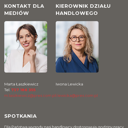
KONTAKT DLA
KIEROWNIK DZIAŁU
MEDIÓW
HANDLOWEGO
Marta Łaszkiewicz
Iwona Lewicka
Tel.
737 186 355
m.laszkiewicz@pres.com.pl
i.lewicka@pres.com.pl
SPOTKANIA
Dla Państwa wygody nasi handlowcy dostosowują godziny pracy