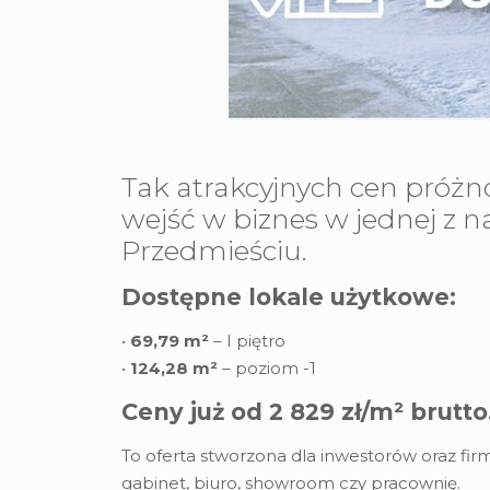
Tak atrakcyjnych cen próżno 
wejść w biznes w jednej z 
Przedmieściu.
Dostępne lokale użytkowe:
•
69,79 m²
– I piętro
•
124,28 m²
– poziom -1
Ceny już od 2 829 zł/m² brutto
To oferta stworzona dla inwestorów oraz fi
gabinet, biuro, showroom czy pracownię.