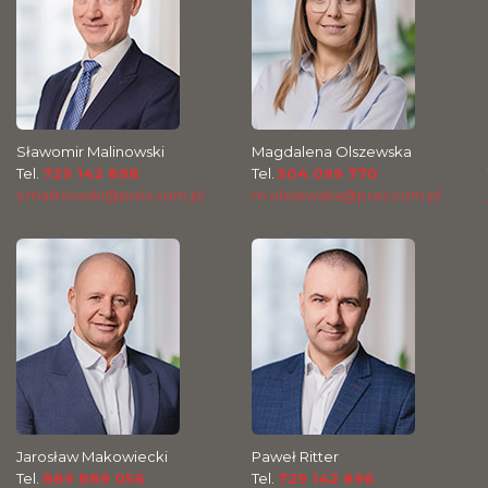
Sławomir Malinowski
Magdalena Olszewska
Tel.
729 142 898
Tel.
504 099 770
s.malinowski@pres.com.pl
m.olszewska@pres.com.pl
Jarosław Makowiecki
Paweł Ritter
Tel.
889 889 056
Tel.
729 142 896