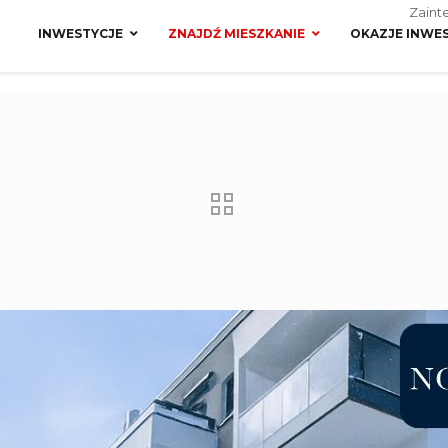
Zaint
INWESTYCJE
ZNAJDŹ MIESZKANIE
OKAZJE INWE