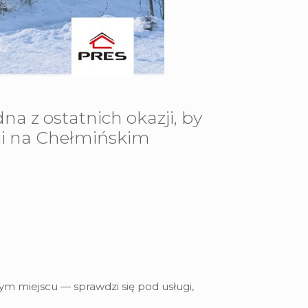
na z ostatnich okazji, by
cji na Chełmińskim
m miejscu — sprawdzi się pod usługi,