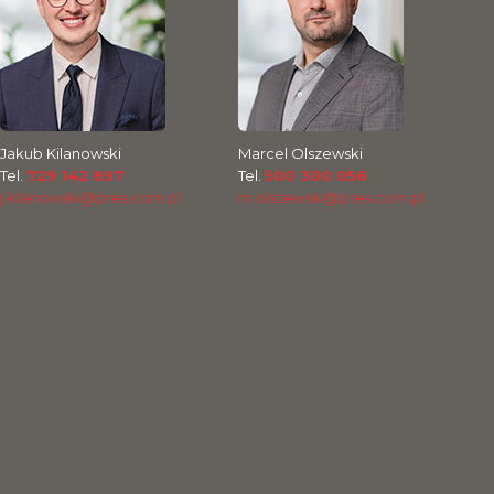
Jakub Kilanowski
Marcel Olszewski
Tel.
729 142 897
Tel.
500 300 056
j.kilanowski@pres.com.pl
m.olszewski@pres.com.pl