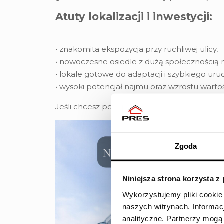
Atuty lokalizacji i inwestycji:
• znakomita ekspozycja przy ruchliwej ulicy,
• nowoczesne osiedle z dużą społecznością
• lokale gotowe do adaptacji i szybkiego uru
• wysoki potencjał najmu oraz wzrostu wartoś
Jeśli chcesz poznać szczegóły — zadzwoń: 
Zgoda
Niniejsza strona korzysta z
Wykorzystujemy pliki cookie
naszych witrynach.
Informac
analityczne.
Partnerzy mogą 