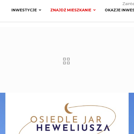
Zaint
INWESTYCJE
ZNAJDŹ MIESZKANIE
OKAZJE INWE