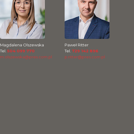
Magdalena Olszewska
Paweł Ritter
Tel.
504 099 770
Tel.
729 142 896
m.olszewska@pres.com.pl
p.ritter@pres.com.pl