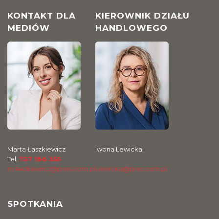
KONTAKT DLA
KIEROWNIK DZIAŁU
MEDIÓW
HANDLOWEGO
Marta Łaszkiewicz
Iwona Lewicka
Tel.
737 186 355
m.laszkiewicz@pres.com.pl
i.lewicka@pres.com.pl
SPOTKANIA