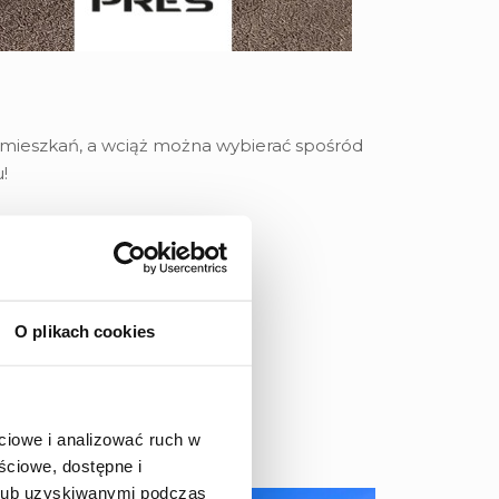
8 mieszkań, a wciąż można wybierać spośród
!
O plikach cookies
ciowe i analizować ruch w
szkanie!
563 067 878
ściowe, dostępne i
 lub uzyskiwanymi podczas