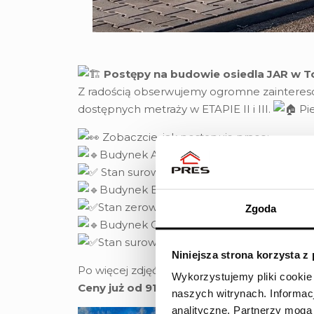
Postępy na budowie osiedla JAR w To
Z radością obserwujemy ogromne zaintereso
dostępnych metraży w ETAPIE II i III.
Pie
Zobaczcie, jak postępują prace:
Budynek A
Stan surowy zakończony
Budynek B
Stan zerowy zakończony
Zgoda
Budynek C
Stan surowy bliski ukończenia – do poł
Niniejsza strona korzysta z
Po więcej zdjęć z budowy zapraszamy na n
Wykorzystujemy pliki cookie
Ceny już od 9100 zł/m²!
Nie czekaj – skont
naszych witrynach.
Informac
analityczne.
Partnerzy mogą 