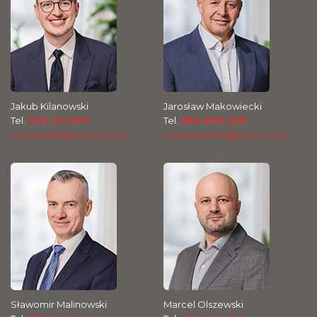
Jakub Kilanowski
Jarosław Makowiecki
Tel.
729 142 897
Tel.
889 889 056
j.kilanowski@pres.com.pl
j.makowiecki@pres.com.pl
Sławomir Malinowski
Marcel Olszewski