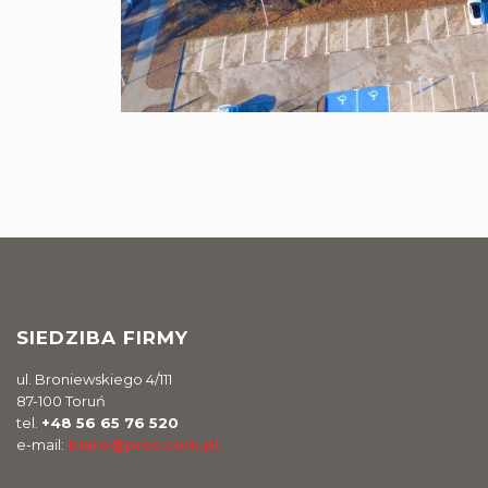
SIEDZIBA FIRMY
ul. Broniewskiego 4/111
87-100 Toruń
tel.
+48 56 65 76 520
e-mail:
biuro@pres.com.pl