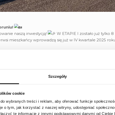
runiu!
wanie naszą inwestycją!
W ETAPIE I zostało już tylko 
rwsi mieszkańcy wprowadzą się już w IV kwartale 2025 roku
Szczegóły
owy marca
 plików cookie
aszego
facebook’a
!
 do wybranych treści i reklam, aby oferować funkcje społecznoś
aktuj się z naszymi doradcami i znajdź swoje wymarzone mie
je o tym, jak korzystać z naszej witryny, udostępniać społeczno
łączyć te informacje z innymi podstawowymi danymi od Ciebie