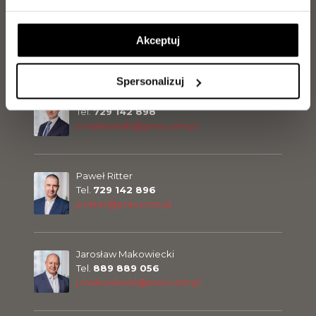
Jakub Kilanowski
Tel.
729 142 897
Akceptuj
j.kilanowski@pres.com.pl
Spersonalizuj
Sławomir Malinowski
Tel.
729 142 898
s.malinowski@pres.com.pl
Paweł Ritter
Tel.
729 142 896
p.ritter@pres.com.pl
Jarosław Makowiecki
Tel.
889 889 056
j.makowiecki@pres.com.pl