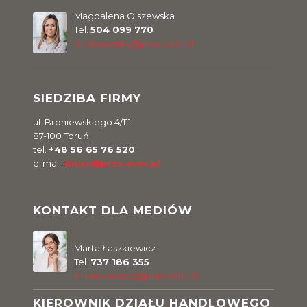
Magdalena Olszewska
Tel.
504 099 770
m.olszewska@pres.com.pl
SIEDZIBA FIRMY
ul. Broniewskiego 4/111
87-100 Toruń
tel.
+48 56 65 76 520
e-mail:
biuro@pres.com.pl
KONTAKT DLA MEDIÓW
Marta Łaszkiewicz
Tel.
737 186 355
m.laszkiewicz@pres.com.pl
KIEROWNIK DZIAŁU HANDLOWEGO