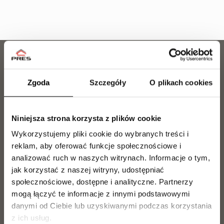
Zgoda
Szczegóły
O plikach cookies
DZIAŁ SPRZEDAŻY
563 067 878
Niniejsza strona korzysta z plików cookie
Zainteresowany zakupem lub rezerwacją mieszkania?
Nasz zespół chętnie udzieli Ci wszystkich niezbędnych
Wykorzystujemy pliki cookie do wybranych treści i
informacji i pomoże na każdym etapie wyboru
reklam, aby oferować funkcje społecznościowe i
mieszkania.
analizować ruch w naszych witrynach.
Informacje o tym,
jak korzystać z naszej witryny, udostępniać
społecznościowe, dostępne i analityczne.
Partnerzy
Marcel Olszewski
Tel.
500 300 056
mogą łączyć te informacje z innymi podstawowymi
m.olszewski@pres.com.pl
danymi od Ciebie lub uzyskiwanymi podczas korzystania
z ich usług.