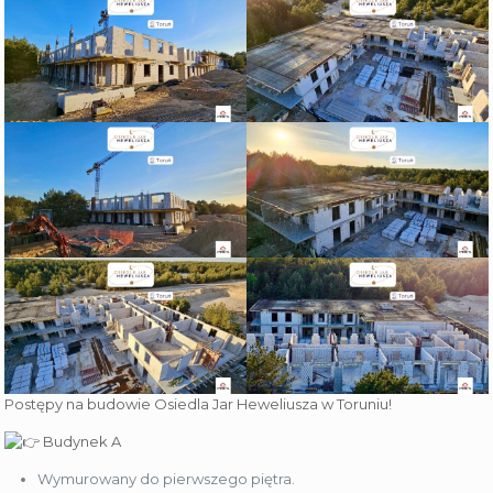
Postępy na budowie Osiedla Jar Heweliusza w Toruniu!
Budynek A
Wymurowany do pierwszego piętra.