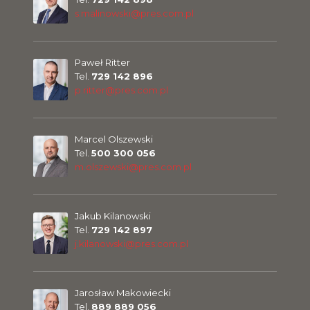
s.malinowski@pres.com.pl
Paweł Ritter
Tel.
729 142 896
p.ritter@pres.com.pl
Marcel Olszewski
Tel.
500 300 056
m.olszewski@pres.com.pl
Jakub Kilanowski
Tel.
729 142 897
j.kilanowski@pres.com.pl
Jarosław Makowiecki
Tel.
889 889 056