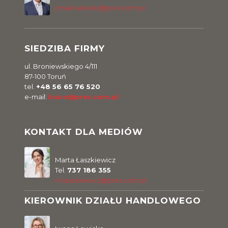
j.makowiecki@pres.com.pl
SIEDZIBA FIRMY
ul. Broniewskiego 4/111
87-100 Toruń
tel.
+48 56 65 76 520
e-mail:
biuro@pres.com.pl
KONTAKT DLA MEDIÓW
Marta Łaszkiewicz
Tel.
737 186 355
m.laszkiewicz@pres.com.pl
KIEROWNIK DZIAŁU HANDLOWEGO