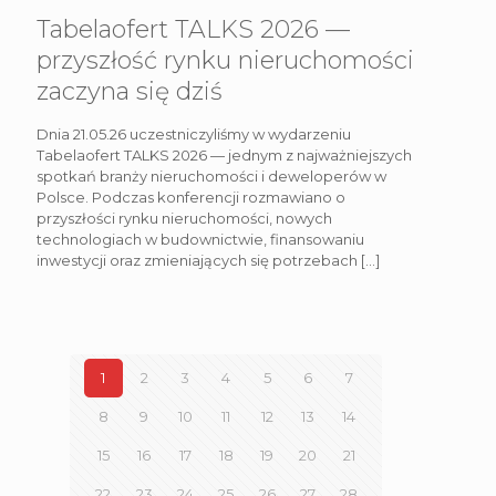
Tabelaofert TALKS 2026 —
przyszłość rynku nieruchomości
zaczyna się dziś
Dnia 21.05.26 uczestniczyliśmy w wydarzeniu
Tabelaofert TALKS 2026 — jednym z najważniejszych
spotkań branży nieruchomości i deweloperów w
Polsce. Podczas konferencji rozmawiano o
przyszłości rynku nieruchomości, nowych
technologiach w budownictwie, finansowaniu
inwestycji oraz zmieniających się potrzebach
[…]
1
2
3
4
5
6
7
8
9
10
11
12
13
14
15
16
17
18
19
20
21
22
23
24
25
26
27
28