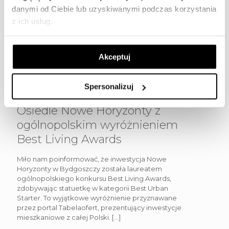
danymi od Ciebie lub uzyskiwanymi podczas korzystania
z ich usług.
Akceptuj
Spersonalizuj
Osiedle Nowe Horyzonty z
ogólnopolskim wyróżnieniem
Best Living Awards
Miło nam poinformować, że inwestycja Nowe
Horyzonty w Bydgoszczy została laureatem
ogólnopolskiego konkursu Best Living Awards,
zdobywając statuetkę w kategorii Best Urban
Starter. To wyjątkowe wyróżnienie przyznawane
przez portal Tabelaofert, prezentujący inwestycje
mieszkaniowe z całej Polski.
[…]