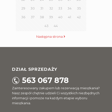
29
30
31
32
33
34
35
36
37
38
39
40
41
42
43
44
Następna strona
DZIAŁ SPRZEDAŻY
563 067 878
Zainteresowany zakupem lub rezerwacją mieszkania?
Nasz zespół chętnie udzieli Ci wszystkich niezbędnych
informacji i pomoże na każdym etapie wyboru
mieszkania.