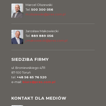
Marcel Olszewski
Tel.
500 300 056
m.olszewski@pres.com.pl
Jarosław Makowiecki
Tel.
889 889 056
j.makowiecki@pres.com.pl
SIEDZIBA FIRMY
ul. Broniewskiego 4/111
87-100 Toruń
tel.
+48 56 65 76 520
e-mail:
biuro@pres.com.pl
KONTAKT DLA MEDIÓW