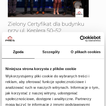
Zielony Certyfikat dla budynku
przy ul. Keplera 50–52
Budynek przy ul. Jana Keplera 50–52 został
wyróżniony Zielonym Certyfikatem w konkursie
Obiekt Roku. To potwierdzenie, że nowoczesne
Zgoda
Szczegóły
O plikach cookies
budownictwo może skutecznie łączyć komfort
mieszkańców z rozwiązaniami wspierającymi
zrównoważony rozwój. Inwestycję wyróżniają m.in.
panele fotowoltaiczne, system wykorzystania
[…]
Niniejsza strona korzysta z plików cookie
Wykorzystujemy pliki cookie do wybranych treści i
reklam, aby oferować funkcje społecznościowe i
2 czerwca 2026
analizować ruch w naszych witrynach.
Informacje o tym,
jak korzystać z naszej witryny, udostępniać
społecznościowe, dostępne i analityczne.
Partnerzy
mogą łączyć te informacje z innymi podstawowymi