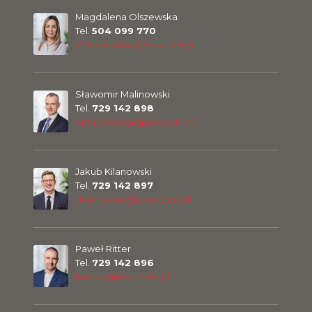
Magdalena Olszewska
Tel.
504 099 770
m.olszewska@pres.com.pl
Sławomir Malinowski
Tel.
729 142 898
s.malinowski@pres.com.pl
Jakub Kilanowski
Tel.
729 142 897
j.kilanowski@pres.com.pl
Paweł Ritter
Tel.
729 142 896
p.ritter@pres.com.pl