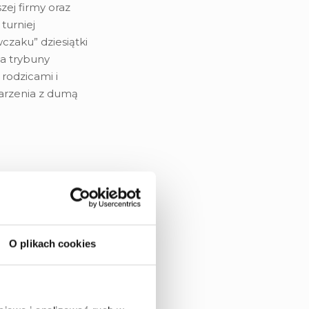
zej firmy oraz
turniej
czaku” dziesiątki
a trybuny
rodzicami i
arzenia z dumą
znes w
naj lokale
owych
O plikach cookies
nes, które
Twój zysk? Lokale
– II etap