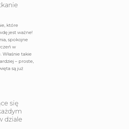
tkanie
e, które
dę jest ważne!
ia, spokojne
yczeń w
. Właśnie takie
rdziej – proste,
więta są już
ce się
 każdym
 dziale