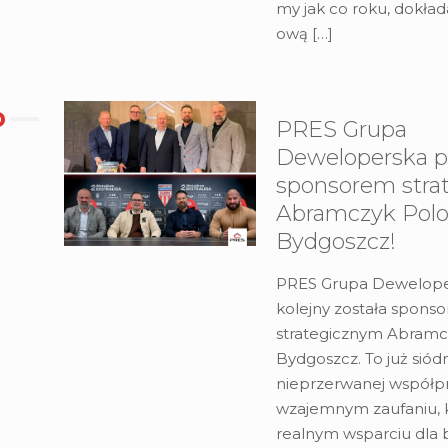
my jak co roku, dokła
ową
[…]
PRES Grupa
Deweloperska 
sponsorem stra
Abramczyk Polo
Bydgoszcz!
PRES Grupa Dewelope
kolejny została spons
strategicznym Abramcz
Bydgoszcz. To już sió
nieprzerwanej współpr
wzajemnym zaufaniu, 
realnym wsparciu dla