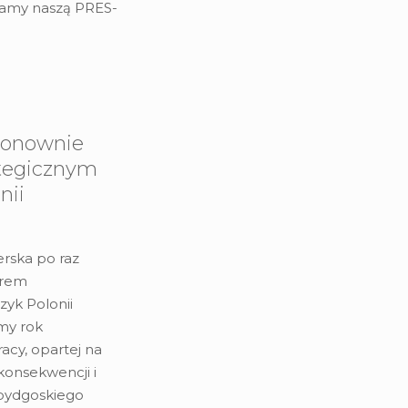
damy naszą PRES-
ponownie
tegicznym
nii
rska po raz
orem
yk Polonii
dmy rok
acy, opartej na
konsekwencji i
 bydgoskiego