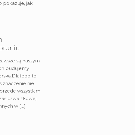
o pokazuje, jak
m
oruniu
 zawsze są naszym
ch budujemy
rską.Dlatego to
s znaczenie nie
e przede wszystkim
zas czwartkowej
innych w
[…]