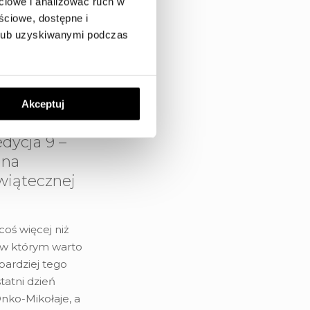
ciowe i analizować ruch w
 jedna z
ściowe, dostępne i
h lokalizacji na
 lub uzyskiwanymi podczas
o ta oferta tak
i
Akceptuj
dycja 9 –
 na
wiątecznej
coś więcej niż
 w którym warto
bardziej tego
statni dzień
 Onko-Mikołaje, a