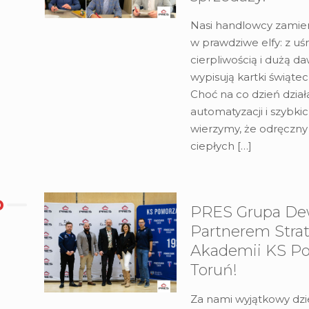
Nasi handlowcy zamieni
w prawdziwe elfy: z u
cierpliwością i dużą d
wypisują kartki świątec
Choć na co dzień dzia
automatyzacji i szybki
wierzymy, że odręczny 
ciepłych
[…]
PRES Grupa De
Partnerem Stra
Akademii KS P
Toruń!
Za nami wyjątkowy dzi