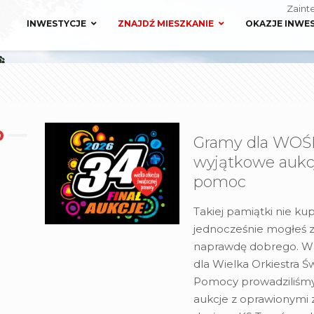
Zaint
INWESTYCJE
ZNAJDŹ MIESZKANIE
OKAZJE INWE
Gramy dla WOŚ
wyjątkowe aukc
pomoc
Takiej pamiątki nie kup
jednocześnie mogłeś z
naprawdę dobrego. W
dla Wielka Orkiestra Ś
Pomocy prowadziliśm
aukcje z oprawionymi z