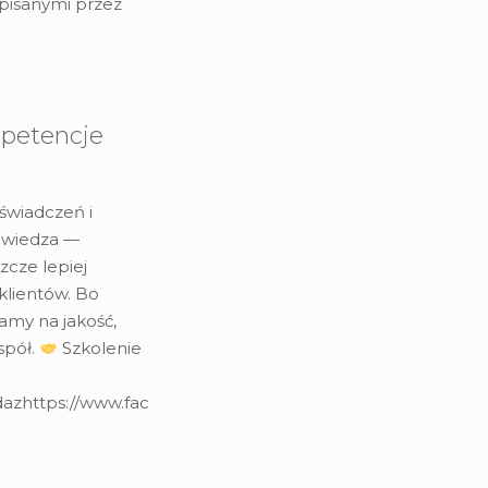
pisanymi przez
petencje
świadczeń i
 wiedza —
zcze lepiej
klientów. Bo
amy na jakość,
spół.
Szkolenie
dazhttps://www.facebook.com/tabelaofert