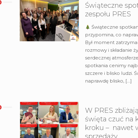
Świąteczne spo
zespołu PRES
Świąteczne spotkani
przypomina, co napraw
Był moment zatrzyman
rozmowy i składanie ż
serdecznej atmosferze
spotkania cenimy najba
szczere i blisko ludzi. Ś
naprawdę blisko,
[…]
W PRES zbliżają
święta czuć na
kroku – nawet w
sprzedaży.