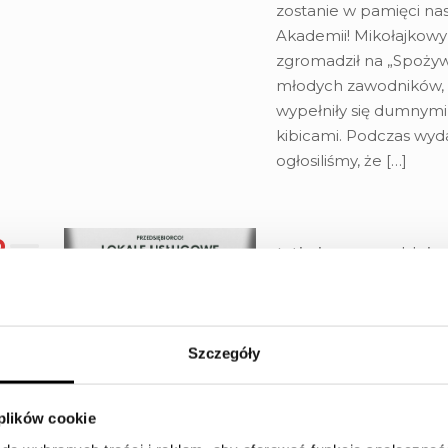
zostanie w pamięci nas
Akademii! Mikołajkowy 
zgromadził na „Spożyw
młodych zawodników, 
wypełniły się dumnymi 
kibicami. Podczas wyd
ogłosiliśmy, że
[…]
Miejsce pod bi
Bydgoszczy? Poz
usługowe na N
Horyzontach!
Szczegóły
Szukasz miejsca na biz
codziennie pracuje na 
 plików cookie
usługowe w Budynek C 