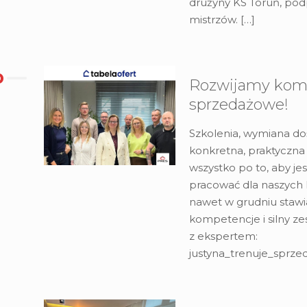
drużyny KS Toruń, pod
mistrzów.
[…]
Rozwijamy kom
sprzedażowe!
Szkolenia, wymiana do
konkretna, praktyczna
wszystko po to, aby jes
pracować dla naszych 
nawet w grudniu stawi
kompetencje i silny ze
z ekspertem:
justyna_trenuje_sprze