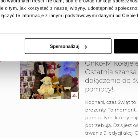
 do wybranych treści i reklam, aby oferować funkcje społecznoś
Nowych Horyzontów to
je o tym, jak korzystać z naszej witryny, udostępniać społeczno
najbardziej obiecującyc
łączyć te informacje z innymi podstawowymi danymi od Ciebie
Bartodziejach. Dlaczeg
przyciąga inwestorów 
przedsiębiorców?
[…]
Spersonalizuj
Onko-Mikołaje e
Ostatnia szansa
dołączenie do ś
pomocy!
Kochani, czas Świąt to 
prezenty. To moment,
pomóc tym, którzy naj
potrzebują. Dziś jest o
trwania 9. edycji akcji