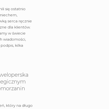
li się ostatnio
śmiechem,
awką serca ręcznie
zne dla klientów.
łamy w świecie
ch wiadomości,
podpis, kilka
weloperska
tegicznym
omorzanin
eń, który na długo