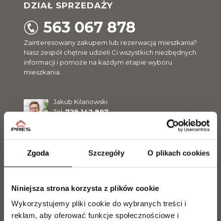
DZIAŁ SPRZEDAŻY
563 067 878
Zainteresowany zakupem lub rezerwacją mieszkania?
Nasz zespół chętnie udzieli Ci wszystkich niezbędnych
informacji i pomoże na każdym etapie wyboru
mieszkania.
Jakub Kilanowski
Tel.
729 142 897
j.kilanowski@pres.com.pl
Zgoda
Szczegóły
O plikach cookies
Paweł Ritter
Tel.
729 142 896
p.ritter@pres.com.pl
Niniejsza strona korzysta z plików cookie
Wykorzystujemy pliki cookie do wybranych treści i
Magdalena Olszewska
reklam, aby oferować funkcje społecznościowe i