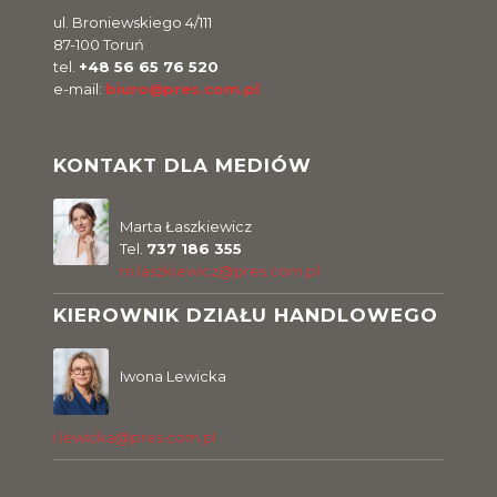
ul. Broniewskiego 4/111
87-100 Toruń
tel.
+48 56 65 76 520
e-mail:
biuro@pres.com.pl
KONTAKT DLA MEDIÓW
Marta Łaszkiewicz
Tel.
737 186 355
m.laszkiewicz@pres.com.pl
KIEROWNIK DZIAŁU HANDLOWEGO
Iwona Lewicka
i.lewicka@pres.com.pl