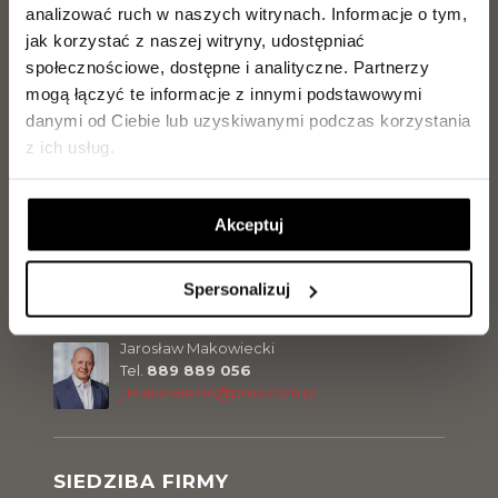
Tel.
504 099 770
analizować ruch w naszych witrynach.
Informacje o tym,
m.olszewska@pres.com.pl
jak korzystać z naszej witryny, udostępniać
społecznościowe, dostępne i analityczne.
Partnerzy
mogą łączyć te informacje z innymi podstawowymi
Sławomir Malinowski
danymi od Ciebie lub uzyskiwanymi podczas korzystania
Tel.
729 142 898
s.malinowski@pres.com.pl
z ich usług.
Akceptuj
Marcel Olszewski
Tel.
500 300 056
m.olszewski@pres.com.pl
Spersonalizuj
Jarosław Makowiecki
Tel.
889 889 056
j.makowiecki@pres.com.pl
SIEDZIBA FIRMY