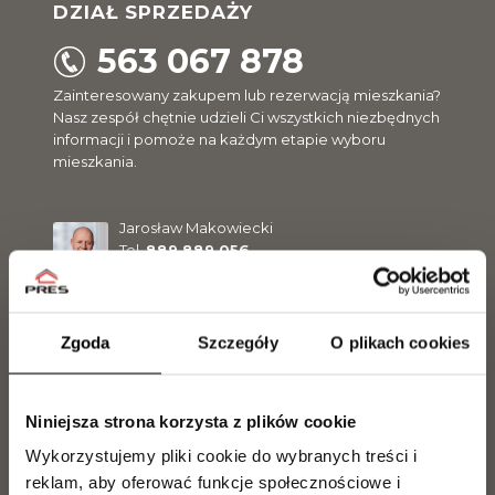
DZIAŁ SPRZEDAŻY
563 067 878
Zainteresowany zakupem lub rezerwacją mieszkania?
Nasz zespół chętnie udzieli Ci wszystkich niezbędnych
informacji i pomoże na każdym etapie wyboru
mieszkania.
Jarosław Makowiecki
Tel.
889 889 056
j.makowiecki@pres.com.pl
Zgoda
Szczegóły
O plikach cookies
Marcel Olszewski
Tel.
500 300 056
m.olszewski@pres.com.pl
Niniejsza strona korzysta z plików cookie
Wykorzystujemy pliki cookie do wybranych treści i
Jakub Kilanowski
reklam, aby oferować funkcje społecznościowe i