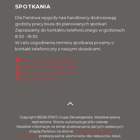
SPOTKANIA
Dla Państwa wygody nasi handlowcy dostosowują
godziny pracy biura do planowanych spotkań.
Zapraszamy do kontaktu telefonicznego w godzinach
8:30 - 16:30.
W celu uzgodnienia terminu spotkania prosimy o
kontakt telefoniczny z naszymi doradcami.
PRES Grupa Deweloperska
PRES Grupa Deweloperska
PRES Grupa Deweloperska
PRES Team Sport
Copyright ©2026 PRES Grupa Deweloperska. Wszelkie prawa
zastrzeżone. Strona wykorzystuje pliki cookies.
Wszelkie informacje na temat przetwarzania danych osobowych
znajdą Państwo na stronie
www.pres.com.pl/rodo
.
Regulamin
przekazywania upominków dla nabywców lokali