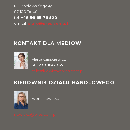
ul. Broniewskiego 4/111
87-100 Toruń
tel.
+48 56 65 76 520
e-mail:
biuro@pres.com.pl
KONTAKT DLA MEDIÓW
Marta Łaszkiewicz
Tel.
737 186 355
m.laszkiewicz@pres.com.pl
KIEROWNIK DZIAŁU HANDLOWEGO
Iwona Lewicka
i.lewicka@pres.com.pl