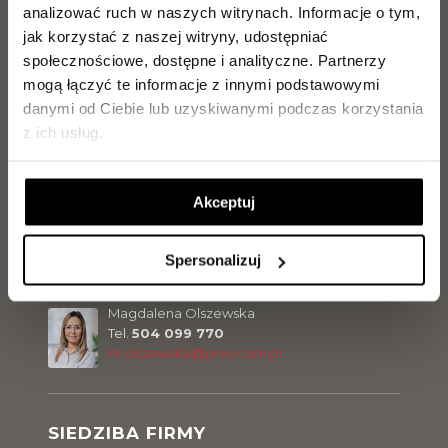
Tel.
729 142 897
analizować ruch w naszych witrynach.
Informacje o tym,
j.kilanowski@pres.com.pl
jak korzystać z naszej witryny, udostępniać
społecznościowe, dostępne i analityczne.
Partnerzy
mogą łączyć te informacje z innymi podstawowymi
Paweł Ritter
danymi od Ciebie lub uzyskiwanymi podczas korzystania
Tel.
729 142 896
p.ritter@pres.com.pl
z ich usług.
Akceptuj
Sławomir Malinowski
Tel.
729 142 898
s.malinowski@pres.com.pl
Spersonalizuj
Magdalena Olszewska
Tel.
504 099 770
m.olszewska@pres.com.pl
SIEDZIBA FIRMY