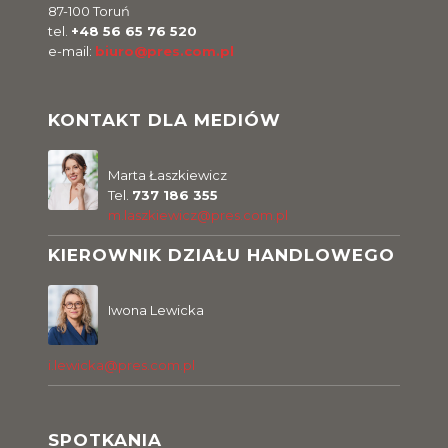
87-100 Toruń
tel.
+48 56 65 76 520
e-mail:
biuro@pres.com.pl
KONTAKT DLA MEDIÓW
Marta Łaszkiewicz
Tel.
737 186 355
m.laszkiewicz@pres.com.pl
KIEROWNIK DZIAŁU HANDLOWEGO
Iwona Lewicka
i.lewicka@pres.com.pl
SPOTKANIA