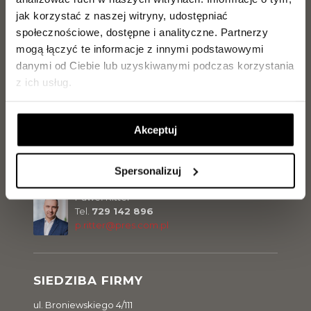
jak korzystać z naszej witryny, udostępniać
społecznościowe, dostępne i analityczne.
Partnerzy
Jarosław Makowiecki
mogą łączyć te informacje z innymi podstawowymi
Tel.
889 889 056
danymi od Ciebie lub uzyskiwanymi podczas korzystania
j.makowiecki@pres.com.pl
z ich usług.
Marcel Olszewski
Akceptuj
Tel.
500 300 056
m.olszewski@pres.com.pl
Spersonalizuj
Paweł Ritter
Tel.
729 142 896
p.ritter@pres.com.pl
SIEDZIBA FIRMY
ul. Broniewskiego 4/111