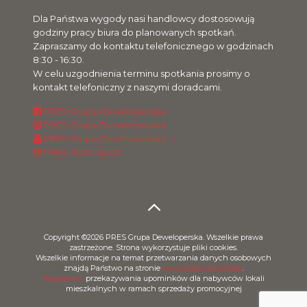
Dla Państwa wygody nasi handlowcy dostosowują
godziny pracy biura do planowanych spotkań.
Zapraszamy do kontaktu telefonicznego w godzinach
8:30 - 16:30.
W celu uzgodnienia terminu spotkania prosimy o
kontakt telefoniczny z naszymi doradcami.
PRES Grupa Deweloperska
PRES Grupa Deweloperska
PRES Grupa Deweloperska
PRES Team Sport
Copyright ©2026 PRES Grupa Deweloperska. Wszelkie prawa
zastrzeżone. Strona wykorzystuje pliki cookies.
Wszelkie informacje na temat przetwarzania danych osobowych
znajdą Państwo na stronie
www.pres.com.pl/rodo
.
Regulamin
przekazywania upominków dla nabywców lokali
mieszkalnych w ramach sprzedaży promocyjnej