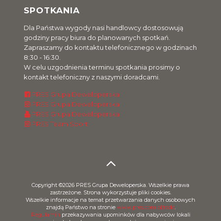
SPOTKANIA
Dla Państwa wygody nasi handlowcy dostosowują
godziny pracy biura do planowanych spotkań.
Zapraszamy do kontaktu telefonicznego w godzinach
8:30 - 16:30.
W celu uzgodnienia terminu spotkania prosimy o
kontakt telefoniczny z naszymi doradcami.
PRES Grupa Deweloperska
PRES Grupa Deweloperska
PRES Grupa Deweloperska
PRES Team Sport
Copyright ©2026 PRES Grupa Deweloperska. Wszelkie prawa
zastrzeżone. Strona wykorzystuje pliki cookies.
Wszelkie informacje na temat przetwarzania danych osobowych
znajdą Państwo na stronie
www.pres.com.pl/rodo
.
Regulamin
przekazywania upominków dla nabywców lokali