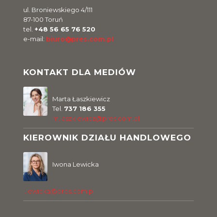
ul. Broniewskiego 4/111
87-100 Toruń
tel.
+48 56 65 76 520
e-mail:
biuro@pres.com.pl
KONTAKT DLA MEDIÓW
Marta Łaszkiewicz
Tel.
737 186 355
m.laszkiewicz@pres.com.pl
KIEROWNIK DZIAŁU HANDLOWEGO
Iwona Lewicka
i.lewicka@pres.com.pl