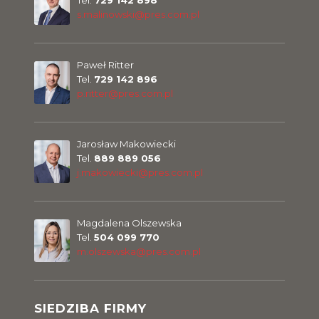
Tel.
729 142 898
s.malinowski@pres.com.pl
Paweł Ritter
Tel.
729 142 896
p.ritter@pres.com.pl
Jarosław Makowiecki
Tel.
889 889 056
j.makowiecki@pres.com.pl
Magdalena Olszewska
Tel.
504 099 770
m.olszewska@pres.com.pl
SIEDZIBA FIRMY