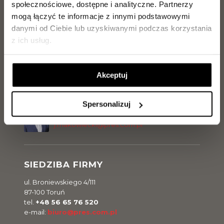
Tel.
729 142 897
społecznościowe, dostępne i analityczne.
Partnerzy
j.kilanowski@pres.com.pl
mogą łączyć te informacje z innymi podstawowymi
danymi od Ciebie lub uzyskiwanymi podczas korzystania
z ich usług.
Paweł Ritter
Tel.
729 142 896
p.ritter@pres.com.pl
Akceptuj
Spersonalizuj
Jarosław Makowiecki
Tel.
889 889 056
j.makowiecki@pres.com.pl
SIEDZIBA FIRMY
ul. Broniewskiego 4/111
87-100 Toruń
tel.
+48 56 65 76 520
e-mail:
biuro@pres.com.pl