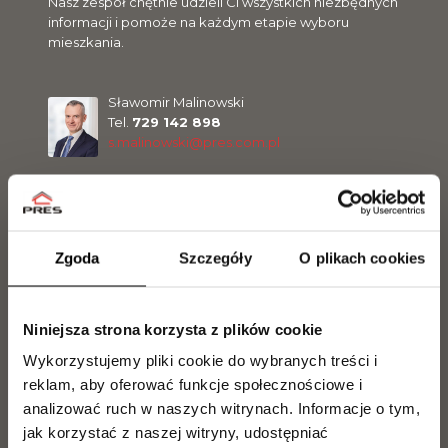
Nasz zespół chętnie udzieli Ci wszystkich niezbędnych
informacji i pomoże na każdym etapie wyboru
mieszkania.
Sławomir Malinowski
Tel.
729 142 898
s.malinowski@pres.com.pl
Magdalena Olszewska
Tel.
504 099 770
m.olszewska@pres.com.pl
Zgoda
Szczegóły
O plikach cookies
Marcel Olszewski
Niniejsza strona korzysta z plików cookie
Tel.
500 300 056
Wykorzystujemy pliki cookie do wybranych treści i
m.olszewski@pres.com.pl
reklam, aby oferować funkcje społecznościowe i
analizować ruch w naszych witrynach.
Informacje o tym,
jak korzystać z naszej witryny, udostępniać
Jakub Kilanowski