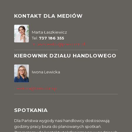
KONTAKT DLA MEDIÓW
Marta Łaszkiewicz
Tel.
737 186 355
m.laszkiewicz@pres.com.pl
KIEROWNIK DZIAŁU HANDLOWEGO
Iwona Lewicka
i.lewicka@pres.com.pl
SPOTKANIA
Dla Państwa wygody nasi handlowcy dostosowują
godziny pracy biura do planowanych spotkań.