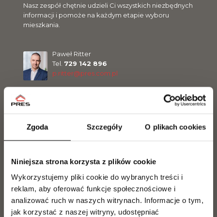
Nasz zespół chętnie udzieli Ci wszystkich niezbędnych
informacji i pomoże na każdym etapie wyboru
mieszkania.
Paweł Ritter
Tel.
729 142 896
p.ritter@pres.com.pl
Jarosław Makowiecki
Tel.
889 889 056
Zgoda
Szczegóły
O plikach cookies
j.makowiecki@pres.com.pl
Niniejsza strona korzysta z plików cookie
Sławomir Malinowski
Tel.
729 142 898
Wykorzystujemy pliki cookie do wybranych treści i
s.malinowski@pres.com.pl
reklam, aby oferować funkcje społecznościowe i
analizować ruch w naszych witrynach.
Informacje o tym,
jak korzystać z naszej witryny, udostępniać
Jakub Kilanowski