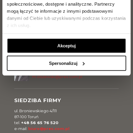
społecznościowe, dostępne i analityczne.
Partnerzy
Tel.
729 142 897
j.kilanowski@pres.com.pl
mogą łączyć te informacje z innymi podstawowymi
danymi od Ciebie lub uzyskiwanymi podczas korzystania
z ich usług.
Magdalena Olszewska
Tel.
504 099 770
m.olszewska@pres.com.pl
Akceptuj
Spersonalizuj
Marcel Olszewski
Tel.
500 300 056
m.olszewski@pres.com.pl
SIEDZIBA FIRMY
ul. Broniewskiego 4/111
87-100 Toruń
tel.
+48 56 65 76 520
e-mail:
biuro@pres.com.pl