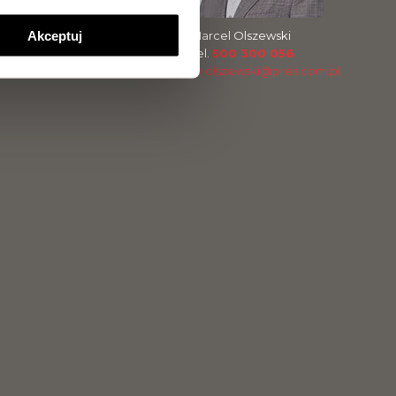
Akceptuj
Magdalena Olszewska
Marcel Olszewski
Tel.
504 099 770
Tel.
500 300 056
m.olszewska@pres.com.pl
m.olszewski@pres.com.pl