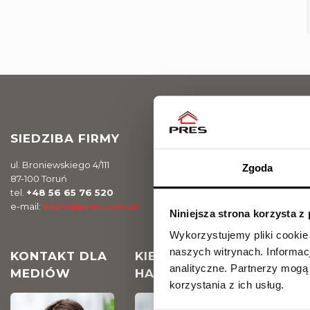
SIEDZIBA FIRMY
ul. Broniewskiego 4/111
Zgoda
87-100 Toruń
tel.
+48 56 65 76 520
e-mail:
biuro@pres.com.pl
Niniejsza strona korzysta z
Wykorzystujemy pliki cookie
naszych witrynach.
Informac
KONTAKT DLA
KIEROWNIK DZIAŁU
analityczne.
Partnerzy mogą 
MEDIÓW
HANDLOWEGO
korzystania z ich usług.