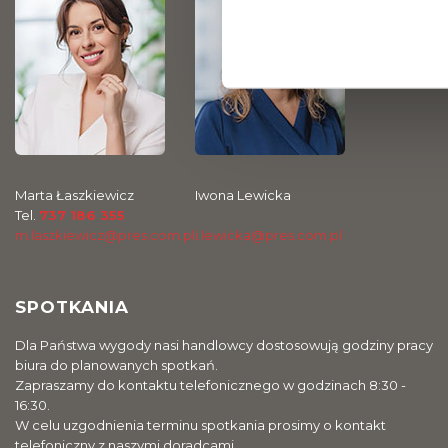
Marta Łaszkiewicz
Iwona Lewicka
Tel.
737 186 355
m.laszkiewicz@pres.com.pl
i.lewicka@pres.com.pl
SPOTKANIA
Dla Państwa wygody nasi handlowcy dostosowują godziny pracy
biura do planowanych spotkań.
Zapraszamy do kontaktu telefonicznego w godzinach 8:30 -
16:30.
W celu uzgodnienia terminu spotkania prosimy o kontakt
telefoniczny z naszymi doradcami.