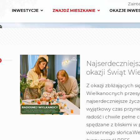
Zaint
INWESTYCJE
ZNAJDŹ MIESZKANIE
OKAZJE INWE
Najserdeczniejs
okazji Świąt Wi
Z okazji zbliżających si
Wielkanocnych przes
najserdeczniejsze życz
wyjątkowy czas przyni
radość i chwile pełne ci
spędzane z bliskimi w
wiosennego słońca.We