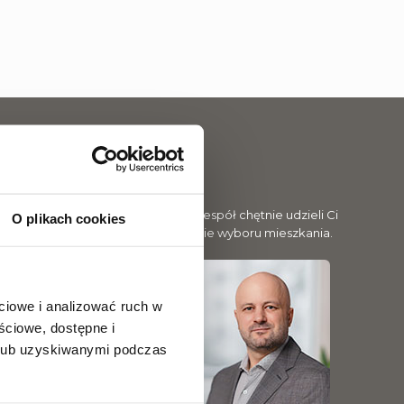
ub rezerwacją mieszkania? Nasz zespół chętnie udzieli Ci
O plikach cookies
nformacji i pomoże na każdym etapie wyboru mieszkania.
ciowe i analizować ruch w
ściowe, dostępne i
 lub uzyskiwanymi podczas