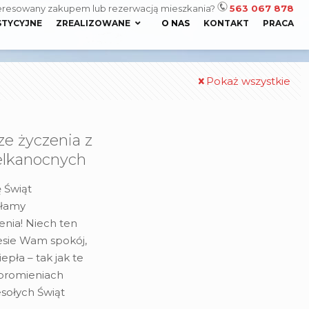
eresowany zakupem lub rezerwacją mieszkania?
563 067 878
STYCYJNE
ZREALIZOWANE
O NAS
KONTAKT
PRACA
Pokaż wszystkie
ze życzenia z
elkanocnych
ę Świąt
yłamy
enia! Niech ten
esie Wam spokój,
epła – tak jak te
 promieniach
sołych Świąt