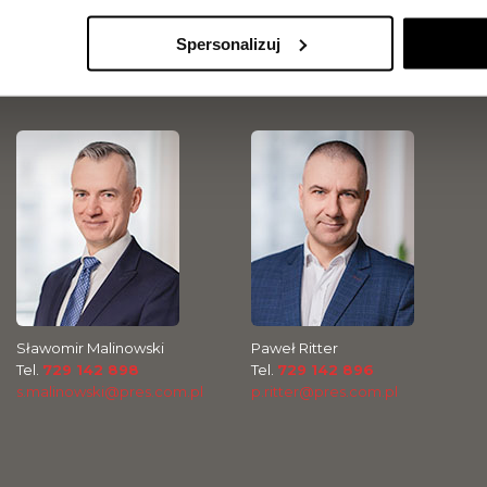
Spersonalizuj
Jarosław Makowiecki
Jakub Kilanowski
Tel.
889 889 056
Tel.
729 142 897
j.makowiecki@pres.com.pl
j.kilanowski@pres.com.pl
Sławomir Malinowski
Paweł Ritter
Tel.
729 142 898
Tel.
729 142 896
s.malinowski@pres.com.pl
p.ritter@pres.com.pl