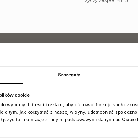
życzy zespół PRES
DZIAŁ SPRZEDAŻY
563 067 878
Zainteresowany zakupem l
Szczegóły
wszystkich niezbędnych i
 plików cookie
 do wybranych treści i reklam, aby oferować funkcje społecznoś
je o tym, jak korzystać z naszej witryny, udostępniać społeczno
łączyć te informacje z innymi podstawowymi danymi od Ciebie