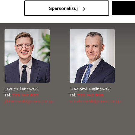
Jarosław Makowiecki
Marcel Olszewski
Spersonalizuj
Tel.
889 889 056
Tel.
500 300 056
j.makowiecki@pres.com.pl
m.olszewski@pres.com.pl
Jakub Kilanowski
Sławomir Malinowski
Tel.
729 142 897
Tel.
729 142 898
j.kilanowski@pres.com.pl
s.malinowski@pres.com.pl