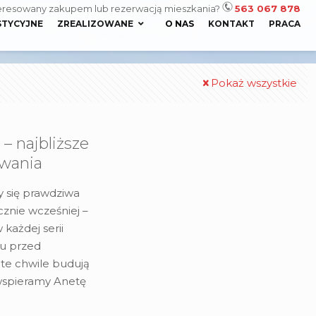
eresowany zakupem lub rezerwacją mieszkania?
563 067 878
STYCYJNE
ZREALIZOWANE
O NAS
KONTAKT
PRACA
Pokaż wszystkie
– najbliższe
owania
zy się prawdziwa
cznie wcześniej –
 każdej serii
iu przed
 te chwile budują
wspieramy Anetę