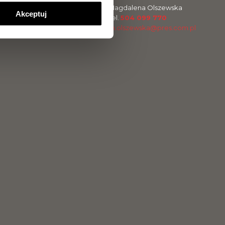
Paweł Ritter
Magdalena Olszewska
Akceptuj
Tel.
729 142 896
Tel.
504 099 770
p.ritter@pres.com.pl
m.olszewska@pres.com.pl