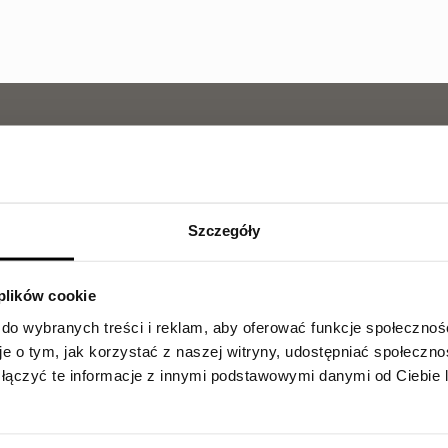
DZIAŁ SPRZEDAŻY
563 067 878
Zainteresowany zakupem l
Szczegóły
wszystkich niezbędnych i
 plików cookie
 do wybranych treści i reklam, aby oferować funkcje społecznoś
je o tym, jak korzystać z naszej witryny, udostępniać społeczno
łączyć te informacje z innymi podstawowymi danymi od Ciebie