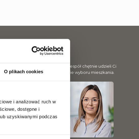
ub rezerwacją mieszkania? Nasz zespół chętnie udzieli Ci
O plikach cookies
nformacji i pomoże na każdym etapie wyboru mieszkania.
ciowe i analizować ruch w
ściowe, dostępne i
 lub uzyskiwanymi podczas