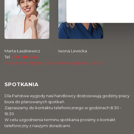
Marta Łaszkiewicz
Iwona Lewicka
Tel.
737 186 355
m.laszkiewicz@pres.com.pl
i.lewicka@pres.com.pl
SPOTKANIA
Dla Państwa wygody nasi handlowcy dostosowują godziny pracy
biura do planowanych spotkań.
Zapraszamy do kontaktu telefonicznego w godzinach 8:30 -
16:30.
W celu uzgodnienia terminu spotkania prosimy o kontakt
telefoniczny z naszymi doradcami.