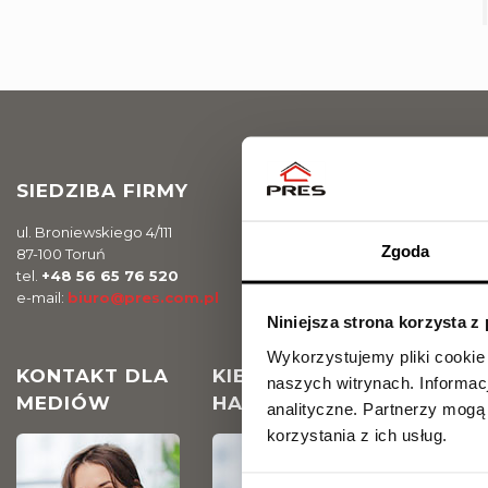
SIEDZIBA FIRMY
ul. Broniewskiego 4/111
Zgoda
87-100 Toruń
tel.
+48 56 65 76 520
e-mail:
biuro@pres.com.pl
Niniejsza strona korzysta z
Wykorzystujemy pliki cookie
KONTAKT DLA
KIEROWNIK DZIAŁU
naszych witrynach.
Informac
MEDIÓW
HANDLOWEGO
analityczne.
Partnerzy mogą 
korzystania z ich usług.