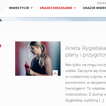
Zaint
INWESTYCJE
ZNAJDŹ MIESZKANIE
OKAZJE INWE
Aneta Rygielska 
plany i przygot
Nie tylko na ringu toc
walka. Zaczyna się zna
w codziennej rutynie, w
powtórzeń, w skupien
treningiem. To właśnie
mistrzostwo. Z dumą 
Rygielską, wybitną
[…]