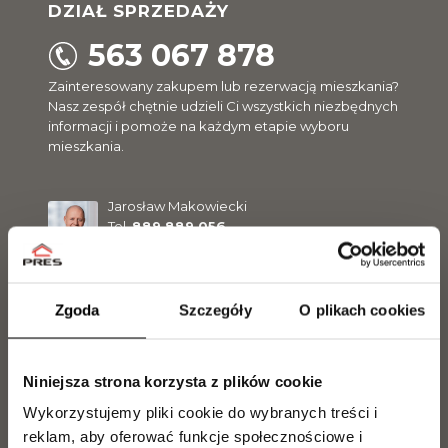
DZIAŁ SPRZEDAŻY
563 067 878
Zainteresowany zakupem lub rezerwacją mieszkania?
Nasz zespół chętnie udzieli Ci wszystkich niezbędnych
informacji i pomoże na każdym etapie wyboru
mieszkania.
Jarosław Makowiecki
Tel.
889 889 056
j.makowiecki@pres.com.pl
Zgoda
Szczegóły
O plikach cookies
Marcel Olszewski
Tel.
500 300 056
m.olszewski@pres.com.pl
Niniejsza strona korzysta z plików cookie
Wykorzystujemy pliki cookie do wybranych treści i
Paweł Ritter
reklam, aby oferować funkcje społecznościowe i