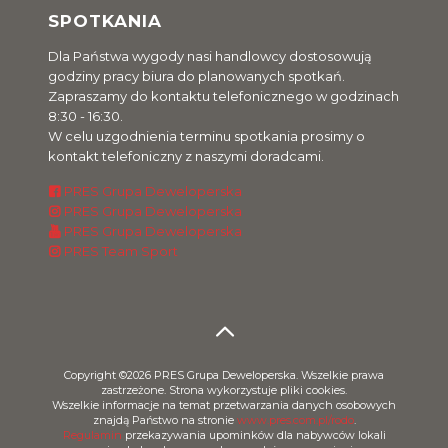
SPOTKANIA
Dla Państwa wygody nasi handlowcy dostosowują
godziny pracy biura do planowanych spotkań.
Zapraszamy do kontaktu telefonicznego w godzinach
8:30 - 16:30.
W celu uzgodnienia terminu spotkania prosimy o
kontakt telefoniczny z naszymi doradcami.
PRES Grupa Deweloperska
PRES Grupa Deweloperska
PRES Grupa Deweloperska
PRES Team Sport
Copyright ©2026 PRES Grupa Deweloperska. Wszelkie prawa
zastrzeżone. Strona wykorzystuje pliki cookies.
Wszelkie informacje na temat przetwarzania danych osobowych
znajdą Państwo na stronie
www.pres.com.pl/rodo
.
Regulamin
przekazywania upominków dla nabywców lokali