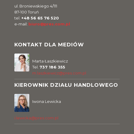
ul. Broniewskiego 4/111
87-100 Toruń
tel.
+48 56 65 76 520
e-mail:
biuro@pres.com.pl
KONTAKT DLA MEDIÓW
Marta Łaszkiewicz
Tel.
737 186 355
m.laszkiewicz@pres.com.pl
KIEROWNIK DZIAŁU HANDLOWEGO
Iwona Lewicka
i.lewicka@pres.com.pl