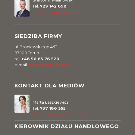
Tel.
729 142 898
s.malinowski@pres.com.pl
SIEDZIBA FIRMY
ul. Broniewskiego 4/111
87-100 Toruń
tel.
+48 56 65 76 520
e-mail:
biuro@pres.com.pl
KONTAKT DLA MEDIÓW
Marta Łaszkiewicz
Tel.
737 186 355
m.laszkiewicz@pres.com.pl
KIEROWNIK DZIAŁU HANDLOWEGO