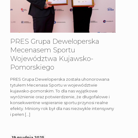
PRES Grupa Deweloperska
Mecenasem Sportu
Województwa Kujawsko-
Pomorskiego
PRES Grupa Deweloperska została uhonorowana
tytułem Mecenasa Sportu w województwie
kujawsko-pomorskim. To dla nas wyjątkowe
wyróżnienie oraz potwierdzenie, że długofalowe i
konsekwentne wspieranie sportu przynosi realne
efekty. Miniony rok był dla nas niezwykle intensywny
i pełen
[…]
19 grudnia 2025