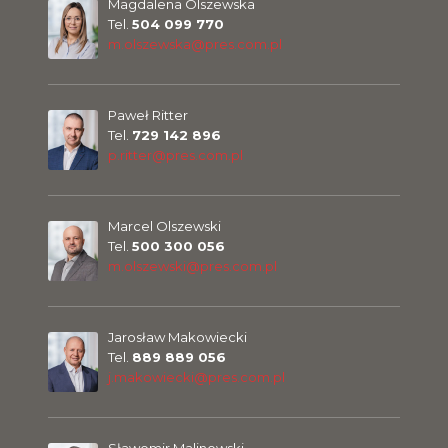
Magdalena Olszewska
Tel.
504 099 770
m.olszewska@pres.com.pl
Paweł Ritter
Tel.
729 142 896
p.ritter@pres.com.pl
Marcel Olszewski
Tel.
500 300 056
m.olszewski@pres.com.pl
Jarosław Makowiecki
Tel.
889 889 056
j.makowiecki@pres.com.pl
Sławomir Malinowski