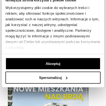
Niniejsza strona korzysta z plików cookie
Wykorzystujemy pliki cookie do wybranych treści i
reklam, aby oferować funkcje społecznościowe i
analizować ruch w naszych witrynach.
Informacje o tym,
Aneta Rygielska – najbliższe
jak korzystać z naszej witryny, udostępniać
plany i przygotowania
społecznościowe, dostępne i analityczne.
Partnerzy
mogą łączyć te informacje z innymi podstawowymi
Nie tylko na ringu toczy się prawdziwa walka.
danymi od Ciebie lub uzyskiwanymi podczas korzystania
Zaczyna się znacznie wcześniej – w codziennej
z ich usług.
rutynie, w każdej serii powtórzeń, w skupieniu przed
treningiem. To właśnie te chwile budują mistrzostwo.
Z dumą wspieramy Anetę Rygielską, wybitną
[…]
Akceptuj
31 lipca 2025
Spersonalizuj