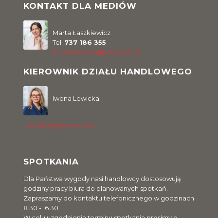
KONTAKT DLA MEDIÓW
Marta Łaszkiewicz
Tel.
737 186 355
m.laszkiewicz@pres.com.pl
KIEROWNIK DZIAŁU HANDLOWEGO
Iwona Lewicka
i.lewicka@pres.com.pl
SPOTKANIA
Dla Państwa wygody nasi handlowcy dostosowują
godziny pracy biura do planowanych spotkań.
Zapraszamy do kontaktu telefonicznego w godzinach
8:30 - 16:30.
W celu uzgodnienia terminu spotkania prosimy o