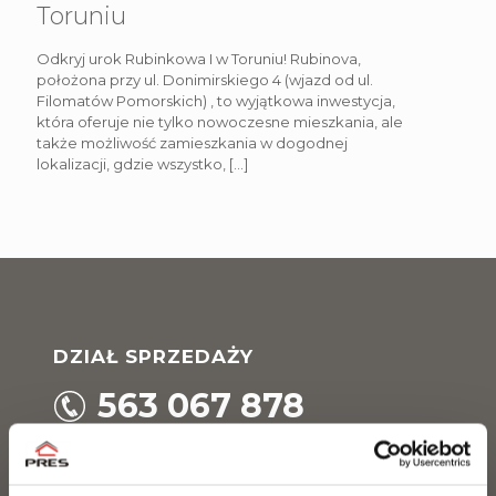
Toruniu
Odkryj urok Rubinkowa I w Toruniu! Rubinova,
położona przy ul. Donimirskiego 4 (wjazd od ul.
Filomatów Pomorskich) , to wyjątkowa inwestycja,
która oferuje nie tylko nowoczesne mieszkania, ale
także możliwość zamieszkania w dogodnej
lokalizacji, gdzie wszystko,
[…]
DZIAŁ SPRZEDAŻY
563 067 878
Zainteresowany zakupem lub rezerwacją mieszkania?
Nasz zespół chętnie udzieli Ci wszystkich niezbędnych
informacji i pomoże na każdym etapie wyboru