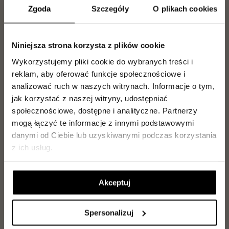
mieszkania.
Zgoda
Szczegóły
O plikach cookies
Marcel Olszewski
Niniejsza strona korzysta z plików cookie
Tel.
500 300 056
m.olszewski@pres.com.pl
Wykorzystujemy pliki cookie do wybranych treści i
reklam, aby oferować funkcje społecznościowe i
analizować ruch w naszych witrynach.
Informacje o tym,
Paweł Ritter
jak korzystać z naszej witryny, udostępniać
Tel.
729 142 896
społecznościowe, dostępne i analityczne.
Partnerzy
p.ritter@pres.com.pl
mogą łączyć te informacje z innymi podstawowymi
danymi od Ciebie lub uzyskiwanymi podczas korzystania
z ich usług.
Magdalena Olszewska
Tel.
504 099 770
m.olszewska@pres.com.pl
Akceptuj
Jakub Kilanowski
Spersonalizuj
Tel.
729 142 897
j.kilanowski@pres.com.pl