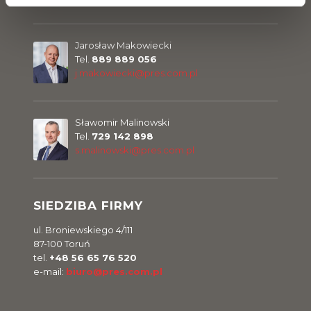
Jarosław Makowiecki
Tel.
889 889 056
j.makowiecki@pres.com.pl
Sławomir Malinowski
Tel.
729 142 898
s.malinowski@pres.com.pl
SIEDZIBA FIRMY
ul. Broniewskiego 4/111
87-100 Toruń
tel.
+48 56 65 76 520
e-mail:
biuro@pres.com.pl