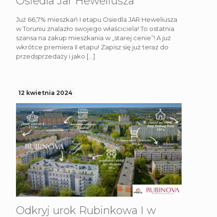
Osiedla Jar Heweliusza
Już 66,7% mieszkań I etapu Osiedla JAR Heweliusza
w Toruniu znalazło swojego właściciela! To ostatnia
szansa na zakup mieszkania w „starej cenie”! A już
wkrótce premiera II etapu! Zapisz się już teraz do
przedsprzedaży i jako
[…]
12 kwietnia 2024
Odkryj urok Rubinkowa I w