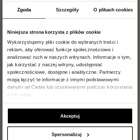
informacji i pomoże na każdym etapie wyboru
Zgoda
Szczegóły
O plikach cookies
mieszkania.
Jarosław Makowiecki
Niniejsza strona korzysta z plików cookie
Tel.
889 889 056
Wykorzystujemy pliki cookie do wybranych treści i
j.makowiecki@pres.com.pl
reklam, aby oferować funkcje społecznościowe i
analizować ruch w naszych witrynach.
Informacje o tym,
jak korzystać z naszej witryny, udostępniać
Jakub Kilanowski
Tel.
729 142 897
społecznościowe, dostępne i analityczne.
Partnerzy
j.kilanowski@pres.com.pl
mogą łączyć te informacje z innymi podstawowymi
danymi od Ciebie lub uzyskiwanymi podczas korzystania
z ich usług.
Paweł Ritter
Tel.
729 142 896
p.ritter@pres.com.pl
Akceptuj
Spersonalizuj
Sławomir Malinowski