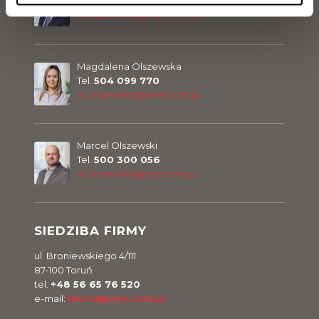
Tel.
729 142 898
s.malinowski@pres.com.pl
Magdalena Olszewska
Tel.
504 099 770
m.olszewska@pres.com.pl
Marcel Olszewski
Tel.
500 300 056
m.olszewski@pres.com.pl
SIEDZIBA FIRMY
ul. Broniewskiego 4/111
87-100 Toruń
tel.
+48 56 65 76 520
e-mail:
biuro@pres.com.pl