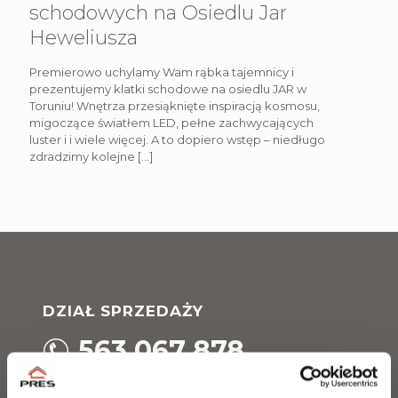
schodowych na Osiedlu Jar
Heweliusza
Premierowo uchylamy Wam rąbka tajemnicy i
prezentujemy klatki schodowe na osiedlu JAR w
Toruniu! Wnętrza przesiąknięte inspiracją kosmosu,
migoczące światłem LED, pełne zachwycających
luster i i wiele więcej. A to dopiero wstęp – niedługo
zdradzimy kolejne
[…]
DZIAŁ SPRZEDAŻY
563 067 878
Zainteresowany zakupem lub rezerwacją mieszkania?
Nasz zespół chętnie udzieli Ci wszystkich niezbędnych