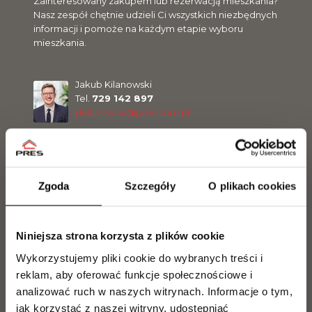
Zainteresowany zakupem lub rezerwacją mieszkania?
Nasz zespół chętnie udzieli Ci wszystkich niezbędnych
informacji i pomoże na każdym etapie wyboru
mieszkania.
Jakub Kilanowski
Tel.
729 142 897
j.kilanowski@pres.com.pl
Magdalena Olszewska
Tel.
504 099 770
Zgoda
Szczegóły
O plikach cookies
m.olszewska@pres.com.pl
Niniejsza strona korzysta z plików cookie
Marcel Olszewski
Tel.
500 300 056
Wykorzystujemy pliki cookie do wybranych treści i
m.olszewski@pres.com.pl
reklam, aby oferować funkcje społecznościowe i
analizować ruch w naszych witrynach.
Informacje o tym,
jak korzystać z naszej witryny, udostępniać