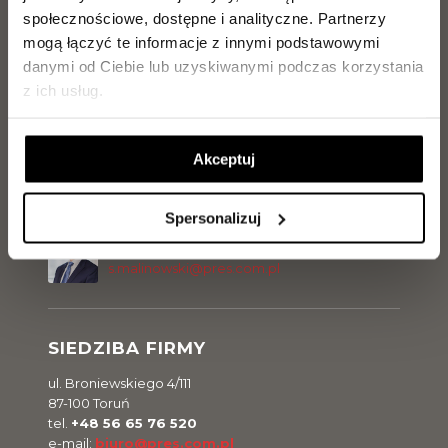
Jarosław Makowiecki
społecznościowe, dostępne i analityczne.
Partnerzy
Tel.
889 889 056
mogą łączyć te informacje z innymi podstawowymi
j.makowiecki@pres.com.pl
danymi od Ciebie lub uzyskiwanymi podczas korzystania
z ich usług.
Paweł Ritter
Tel.
729 142 896
p.ritter@pres.com.pl
Akceptuj
Spersonalizuj
Sławomir Malinowski
Tel.
729 142 898
s.malinowski@pres.com.pl
SIEDZIBA FIRMY
ul. Broniewskiego 4/111
87-100 Toruń
tel.
+48 56 65 76 520
e-mail:
biuro@pres.com.pl