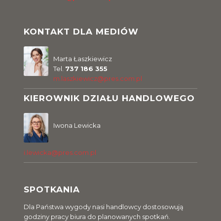
KONTAKT DLA MEDIÓW
Marta Łaszkiewicz
Tel.
737 186 355
m.laszkiewicz@pres.com.pl
KIEROWNIK DZIAŁU HANDLOWEGO
Iwona Lewicka
i.lewicka@pres.com.pl
SPOTKANIA
Dla Państwa wygody nasi handlowcy dostosowują
godziny pracy biura do planowanych spotkań.