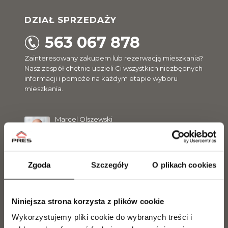
DZIAŁ SPRZEDAŻY
563 067 878
Zainteresowany zakupem lub rezerwacją mieszkania?
Nasz zespół chętnie udzieli Ci wszystkich niezbędnych
informacji i pomoże na każdym etapie wyboru
mieszkania.
Marcel Olszewski
Tel.
500 300 056
m.olszewski@pres.com.pl
Zgoda
Szczegóły
O plikach cookies
Sławomir Malinowski
Tel.
729 142 898
s.malinowski@pres.com.pl
Niniejsza strona korzysta z plików cookie
Wykorzystujemy pliki cookie do wybranych treści i