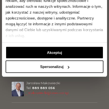
reklam, aby oferować funkcje społecznościowe i
Magdalena Olszewska
analizować ruch w naszych witrynach.
Informacje o tym,
Tel.
504 099 770
m.olszewska@pres.com.pl
jak korzystać z naszej witryny, udostępniać
społecznościowe, dostępne i analityczne.
Partnerzy
mogą łączyć te informacje z innymi podstawowymi
Jakub Kilanowski
danymi od Ciebie lub uzyskiwanymi podczas korzystania
Tel.
729 142 897
z ich usług.
j.kilanowski@pres.com.pl
Akceptuj
Paweł Ritter
Tel.
729 142 896
p.ritter@pres.com.pl
Spersonalizuj
Jarosław Makowiecki
Tel.
889 889 056
j.makowiecki@pres.com.pl