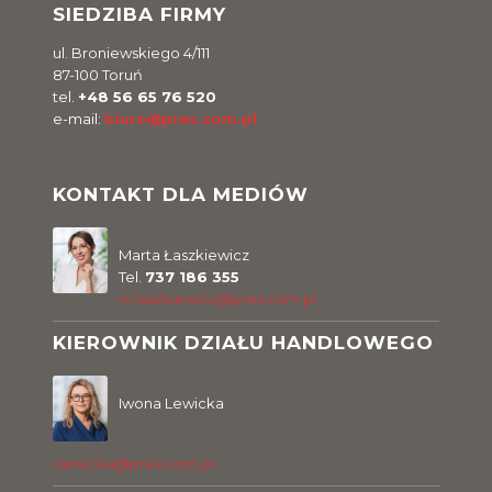
SIEDZIBA FIRMY
ul. Broniewskiego 4/111
87-100 Toruń
tel.
+48 56 65 76 520
e-mail:
biuro@pres.com.pl
KONTAKT DLA MEDIÓW
Marta Łaszkiewicz
Tel.
737 186 355
m.laszkiewicz@pres.com.pl
KIEROWNIK DZIAŁU HANDLOWEGO
Iwona Lewicka
i.lewicka@pres.com.pl