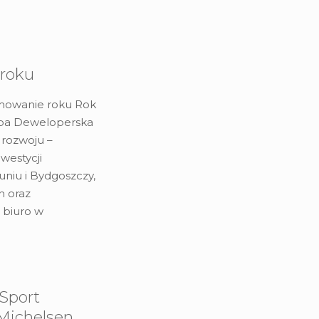
roku
mowanie roku Rok
upa Deweloperska
rozwoju –
westycji
niu i Bydgoszczy,
h oraz
 biuro w
Sport
 Michelsen