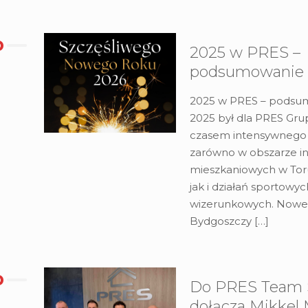
2025 w PRES –
podsumowanie 
2025 w PRES – podsu
2025 był dla PRES Gr
czasem intensywnego 
zarówno w obszarze in
mieszkaniowych w Toru
jak i działań sportowyc
wizerunkowych. Nowe
Bydgoszczy
[…]
Do PRES Team 
dołącza Mikkel