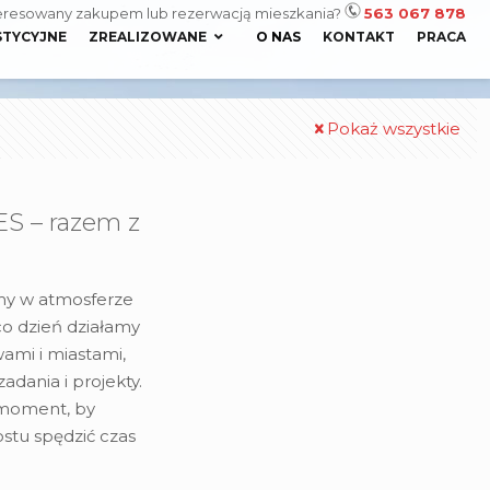
eresowany zakupem lub rezerwacją mieszkania?
563 067 878
STYCYJNE
ZREALIZOWANE
O NAS
KONTAKT
PRACA
Pokaż wszystkie
S – razem z
my w atmosferze
 co dzień działamy
ami i miastami,
adania i projekty.
 moment, by
stu spędzić czas