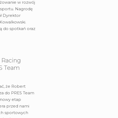
ażowanie w rozwój
 sportu. Nagrodę
ał Dyrektor
 Kowalkowski.
ą do spotkań oraz
 Racing
ES Team
ć, że Robert
cza do PRES Team
 nowy etap
iera przed nami
ch sportowych