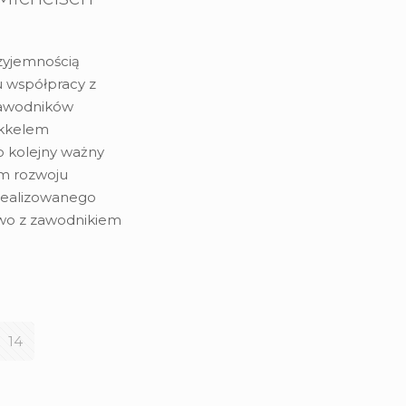
zyjemnością
u współpracy z
zawodników
ikkelem
o kolejny ważny
m rozwoju
realizowanego
two z zawodnikiem
14