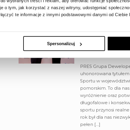
 do wybranych treści i reklam, aby oferować funkcje społecznoś
nowy rozdział tworzon
je o tym, jak korzystać z naszej witryny, udostępniać społeczno
łączyć te informacje z innymi podstawowymi danymi od Ciebie
PRES Grupa De
Mecenasem Spo
Spersonalizuj
Województwa K
Pomorskiego
PRES Grupa Deweloper
uhonorowana tytułe
Sportu w województwi
pomorskim. To dla na
wyróżnienie oraz potw
długofalowe i konsek
sportu przynosi realne
rok był dla nas niezwy
pełen
[…]