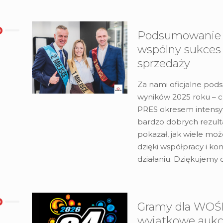
Podsumowanie 
wspólny sukces
sprzedaży
Za nami oficjalne po
wyników 2025 roku – cz
PRES okresem intensyw
bardzo dobrych rezulta
pokazał, jak wiele mo
dzięki współpracy i ko
działaniu. Dziękujemy
Gramy dla WOŚ
wyjątkowe aukc