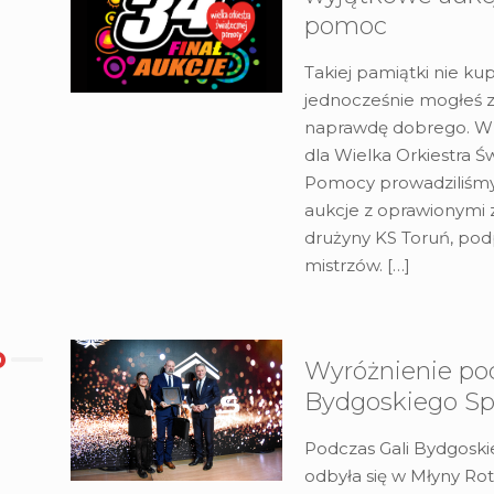
pomoc
Takiej pamiątki nie kup
jednocześnie mogłeś z
naprawdę dobrego. W
dla Wielka Orkiestra Ś
Pomocy prowadziliśm
aukcje z oprawionymi z
drużyny KS Toruń, pod
mistrzów.
[…]
Wyróżnienie pod
Bydgoskiego Sp
Podczas Gali Bydgoski
odbyła się w Młyny Ro