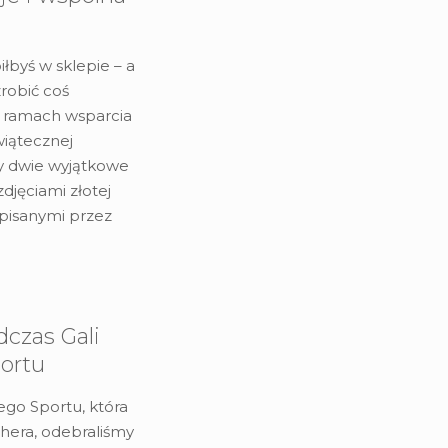
iłbyś w sklepie – a
robić coś
 ramach wsparcia
wiątecznej
y dwie wyjątkowe
djęciami złotej
pisanymi przez
czas Gali
ortu
ego Sportu, która
thera, odebraliśmy