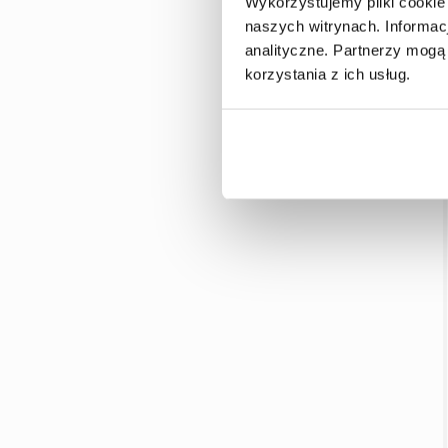
Wykorzystujemy pliki cookie
naszych witrynach.
Informac
analityczne.
Partnerzy mogą 
korzystania z ich usług.
16 stycznia 2026