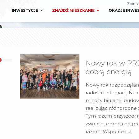
Zaint
INWESTYCJE
ZNAJDŹ MIESZKANIE
OKAZJE INWE
Nowy rok w PRE
dobrą energią
Nowy rok rozpoczęliś
radości i integracji. Na
między biurami, budow
realizując różnorodne z
Tym razem przyszedł
zwolnić tempo i po pro
razem. Wspólne
[…]