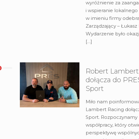
wyróżnienie za zaang
i wspieranie lokalnego
w imieniu firmy odebr
Zarządzający – Łukasz
Wydarzenie było okazj
[…]
Robert Lambert
dołącza do PR
Sport
Miło nam poinformowa
Lambert Racing dołą
Sport. Rozpoczynamy
współpracy, który otw
perspektywę wspólny