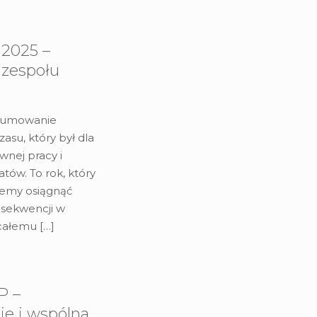
2025 –
 zespołu
dsumowanie
asu, który był dla
nej pracy i
tów. To rok, który
żemy osiągnąć
nsekwencji w
 całemu
[…]
P –
je i wspólna