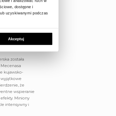
ciowe i analizować ruch w
y z
[…]
ściowe, dostępne i
 lub uzyskiwanymi podczas
weloperska
rtu
Akceptuj
ujawsko-
ska została
m Mecenasa
e kujawsko-
s wyjątkowe
ierdzenie, że
wentne wspieranie
 efekty. Miniony
kle intensywny i