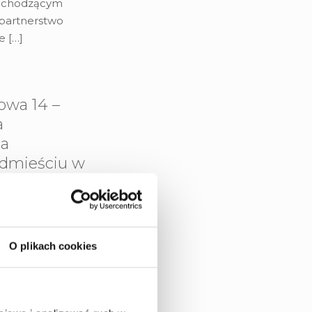
adchodzącym
 partnerstwo
ne
[…]
owa 14 –
a
na
dmieściu w
zuje do
czasu – oraz do
O plikach cookies
y przez blisko
ystycznym punktem
anowi naturalną
jego tożsamości –