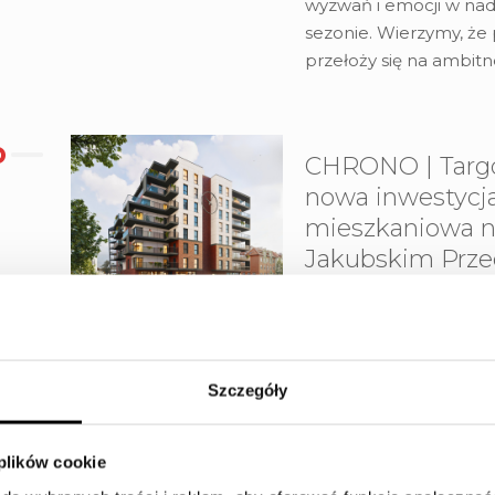
wyzwań i emocji w n
sezonie. Wierzymy, że
przełoży się na ambit
CHRONO | Targ
nowa inwestycj
mieszkaniowa 
Jakubskim Prze
Toruniu
Nazwa CHRONO nawią
greckiego „chronos” – 
Szczegóły
dawnego Metronu, któr
sto lat był charakter
tej okolicy. Projekt st
 plików cookie
kontynuację miejsca i 