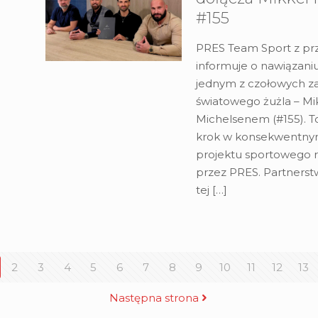
#155
PRES Team Sport z pr
informuje o nawiązani
jednym z czołowych 
światowego żużla – M
Michelsenem (#155). T
krok w konsekwentny
projektu sportowego 
przez PRES. Partners
tej
[…]
2
3
4
5
6
7
8
9
10
11
12
13
Następna strona