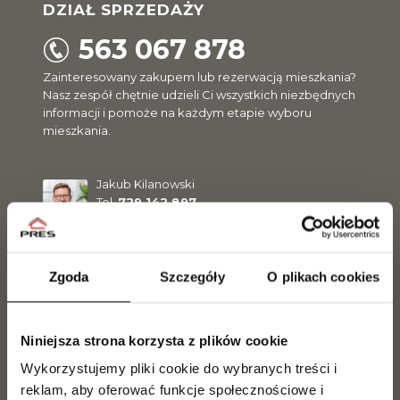
DZIAŁ SPRZEDAŻY
563 067 878
Zainteresowany zakupem lub rezerwacją mieszkania?
Nasz zespół chętnie udzieli Ci wszystkich niezbędnych
informacji i pomoże na każdym etapie wyboru
mieszkania.
Jakub Kilanowski
Tel.
729 142 897
j.kilanowski@pres.com.pl
Zgoda
Szczegóły
O plikach cookies
Magdalena Olszewska
Tel.
504 099 770
m.olszewska@pres.com.pl
Niniejsza strona korzysta z plików cookie
Wykorzystujemy pliki cookie do wybranych treści i
Jarosław Makowiecki
reklam, aby oferować funkcje społecznościowe i