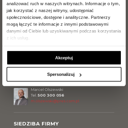
Tel.
889 889 056
analizować ruch w naszych witrynach.
Informacje o tym,
j.makowiecki@pres.com.pl
jak korzystać z naszej witryny, udostępniać
społecznościowe, dostępne i analityczne.
Partnerzy
mogą łączyć te informacje z innymi podstawowymi
Paweł Ritter
danymi od Ciebie lub uzyskiwanymi podczas korzystania
Tel.
729 142 896
p.ritter@pres.com.pl
z ich usług.
Akceptuj
Sławomir Malinowski
Tel.
729 142 898
s.malinowski@pres.com.pl
Spersonalizuj
Marcel Olszewski
Tel.
500 300 056
m.olszewski@pres.com.pl
SIEDZIBA FIRMY