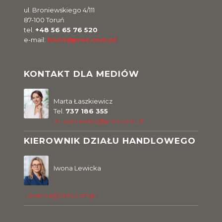
ul. Broniewskiego 4/111
87-100 Toruń
tel.
+48 56 65 76 520
e-mail:
biuro@pres.com.pl
KONTAKT DLA MEDIÓW
Marta Łaszkiewicz
Tel.
737 186 355
m.laszkiewicz@pres.com.pl
KIEROWNIK DZIAŁU HANDLOWEGO
Iwona Lewicka
i.lewicka@pres.com.pl