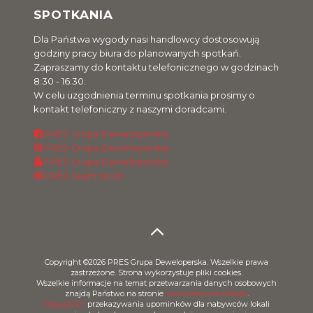
SPOTKANIA
Dla Państwa wygody nasi handlowcy dostosowują
godziny pracy biura do planowanych spotkań.
Zapraszamy do kontaktu telefonicznego w godzinach
8:30 - 16:30.
W celu uzgodnienia terminu spotkania prosimy o
kontakt telefoniczny z naszymi doradcami.
PRES Grupa Deweloperska
PRES Grupa Deweloperska
PRES Grupa Deweloperska
PRES Team Sport
Copyright ©2026 PRES Grupa Deweloperska. Wszelkie prawa
zastrzeżone. Strona wykorzystuje pliki cookies.
Wszelkie informacje na temat przetwarzania danych osobowych
znajdą Państwo na stronie
www.pres.com.pl/rodo
.
Regulamin
przekazywania upominków dla nabywców lokali