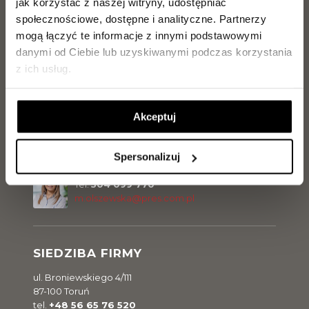
jak korzystać z naszej witryny, udostępniać
Marcel Olszewski
społecznościowe, dostępne i analityczne.
Partnerzy
Tel.
500 300 056
mogą łączyć te informacje z innymi podstawowymi
m.olszewski@pres.com.pl
danymi od Ciebie lub uzyskiwanymi podczas korzystania
z ich usług.
Sławomir Malinowski
Tel.
729 142 898
Akceptuj
s.malinowski@pres.com.pl
Spersonalizuj
Magdalena Olszewska
Tel.
504 099 770
m.olszewska@pres.com.pl
SIEDZIBA FIRMY
ul. Broniewskiego 4/111
87-100 Toruń
tel.
+48 56 65 76 520