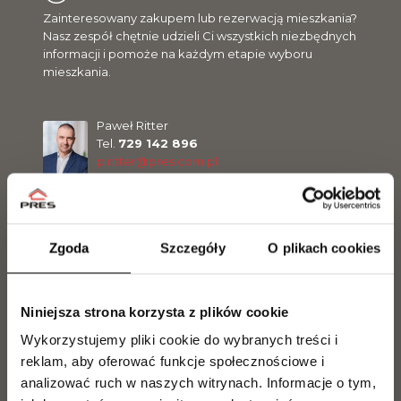
Zainteresowany zakupem lub rezerwacją mieszkania?
Nasz zespół chętnie udzieli Ci wszystkich niezbędnych
informacji i pomoże na każdym etapie wyboru
mieszkania.
Paweł Ritter
Tel.
729 142 896
p.ritter@pres.com.pl
Jakub Kilanowski
Tel.
729 142 897
Zgoda
Szczegóły
O plikach cookies
j.kilanowski@pres.com.pl
Niniejsza strona korzysta z plików cookie
Jarosław Makowiecki
Wykorzystujemy pliki cookie do wybranych treści i
Tel.
889 889 056
j.makowiecki@pres.com.pl
reklam, aby oferować funkcje społecznościowe i
analizować ruch w naszych witrynach.
Informacje o tym,