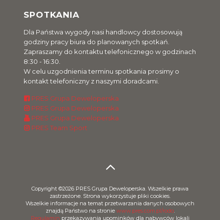
SPOTKANIA
Dla Państwa wygody nasi handlowcy dostosowują
godziny pracy biura do planowanych spotkań.
Zapraszamy do kontaktu telefonicznego w godzinach
8:30 - 16:30.
W celu uzgodnienia terminu spotkania prosimy o
kontakt telefoniczny z naszymi doradcami.
PRES Grupa Deweloperska
PRES Grupa Deweloperska
PRES Grupa Deweloperska
PRES Team Sport
Copyright ©2026 PRES Grupa Deweloperska. Wszelkie prawa
zastrzeżone. Strona wykorzystuje pliki cookies.
Wszelkie informacje na temat przetwarzania danych osobowych
znajdą Państwo na stronie
www.pres.com.pl/rodo
.
Regulamin
przekazywania upominków dla nabywców lokali