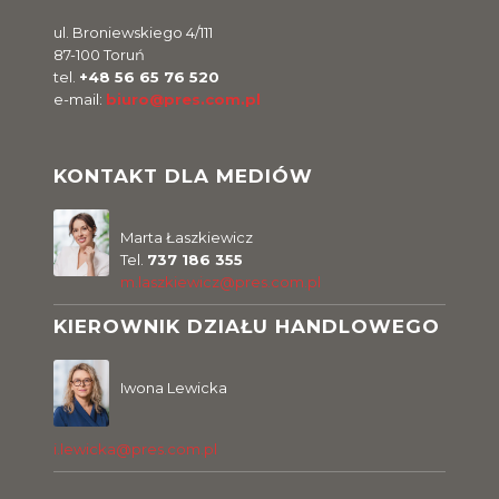
ul. Broniewskiego 4/111
87-100 Toruń
tel.
+48 56 65 76 520
e-mail:
biuro@pres.com.pl
KONTAKT DLA MEDIÓW
Marta Łaszkiewicz
Tel.
737 186 355
m.laszkiewicz@pres.com.pl
KIEROWNIK DZIAŁU HANDLOWEGO
Iwona Lewicka
i.lewicka@pres.com.pl