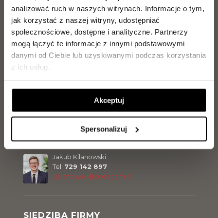
Tel.
729 142 898
analizować ruch w naszych witrynach.
Informacje o tym,
s.malinowski@pres.com.pl
jak korzystać z naszej witryny, udostępniać
społecznościowe, dostępne i analityczne.
Partnerzy
mogą łączyć te informacje z innymi podstawowymi
Jarosław Makowiecki
danymi od Ciebie lub uzyskiwanymi podczas korzystania
Tel.
889 889 056
z ich usług.
j.makowiecki@pres.com.pl
Akceptuj
Marcel Olszewski
Tel.
500 300 056
m.olszewski@pres.com.pl
Spersonalizuj
Jakub Kilanowski
Tel.
729 142 897
j.kilanowski@pres.com.pl
SIEDZIBA FIRMY