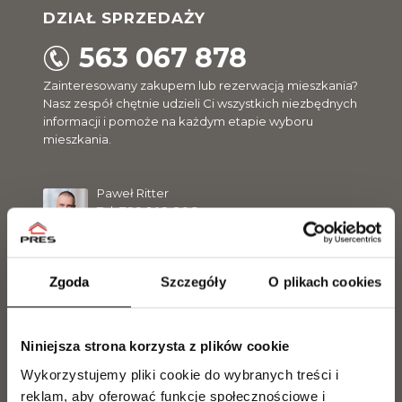
DZIAŁ SPRZEDAŻY
563 067 878
Zainteresowany zakupem lub rezerwacją mieszkania?
Nasz zespół chętnie udzieli Ci wszystkich niezbędnych
informacji i pomoże na każdym etapie wyboru
mieszkania.
Paweł Ritter
Tel.
729 142 896
p.ritter@pres.com.pl
Zgoda
Szczegóły
O plikach cookies
Magdalena Olszewska
Tel.
504 099 770
m.olszewska@pres.com.pl
Niniejsza strona korzysta z plików cookie
Wykorzystujemy pliki cookie do wybranych treści i
Sławomir Malinowski
reklam, aby oferować funkcje społecznościowe i