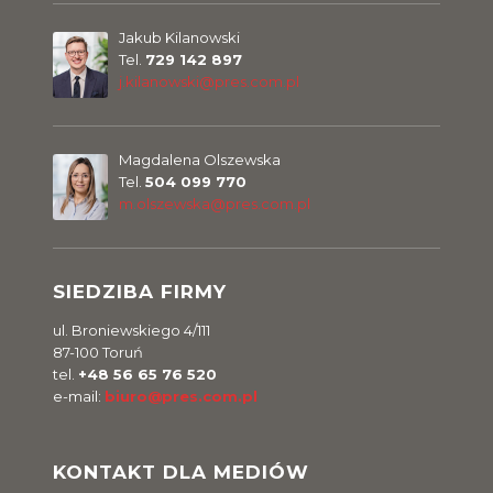
Jakub Kilanowski
Tel.
729 142 897
j.kilanowski@pres.com.pl
Magdalena Olszewska
Tel.
504 099 770
m.olszewska@pres.com.pl
SIEDZIBA FIRMY
ul. Broniewskiego 4/111
87-100 Toruń
tel.
+48 56 65 76 520
e-mail:
biuro@pres.com.pl
KONTAKT DLA MEDIÓW