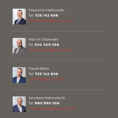
Sławomir Malinowski
Tel.
729 142 898
s.malinowski@pres.com.pl
Marcel Olszewski
Tel.
500 300 056
m.olszewski@pres.com.pl
Paweł Ritter
Tel.
729 142 896
p.ritter@pres.com.pl
Jarosław Makowiecki
Tel.
889 889 056
j.makowiecki@pres.com.pl