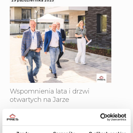
29 października 2025
Wspomnienia lata i drzwi
otwartych na Jarze
Choć za oknem jesień w pełni, my wciąż wracamy
myślami do końcówki wakacji i Dni Otwartych na
Osiedlu Jar Heweliusza.To był wyjątkowy czas –
pełen rozmów, uśmiechów i spotkań, które