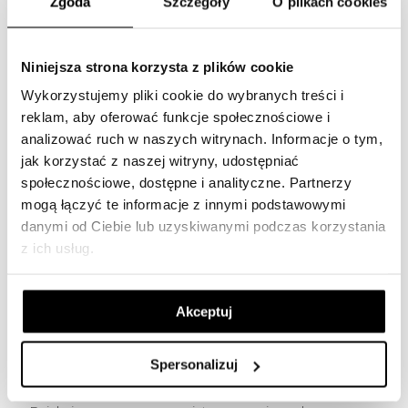
Zgoda
Szczegóły
O plikach cookies
przypomniały nam, jak wiele radości daje
[…]
Niniejsza strona korzysta z plików cookie
30 czerwca 2025
Wykorzystujemy pliki cookie do wybranych treści i
reklam, aby oferować funkcje społecznościowe i
analizować ruch w naszych witrynach.
Informacje o tym,
jak korzystać z naszej witryny, udostępniać
społecznościowe, dostępne i analityczne.
Partnerzy
mogą łączyć te informacje z innymi podstawowymi
danymi od Ciebie lub uzyskiwanymi podczas korzystania
z ich usług.
Akceptuj
Drzwi otwarte na Osiedlu Jar
Spersonalizuj
Heweliusza – fotorelacja