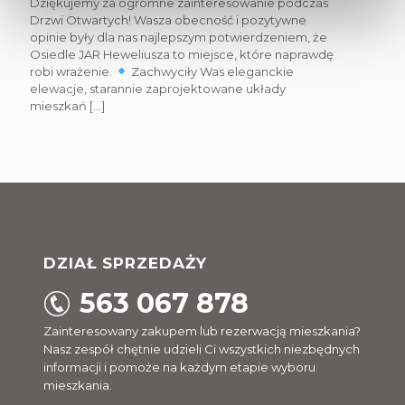
Dziękujemy za ogromne zainteresowanie podczas
Drzwi Otwartych! Wasza obecność i pozytywne
opinie były dla nas najlepszym potwierdzeniem, że
Osiedle JAR Heweliusza to miejsce, które naprawdę
robi wrażenie.
Zachwyciły Was eleganckie
elewacje, starannie zaprojektowane układy
mieszkań
[…]
DZIAŁ SPRZEDAŻY
563 067 878
Zainteresowany zakupem lub rezerwacją mieszkania?
Nasz zespół chętnie udzieli Ci wszystkich niezbędnych
informacji i pomoże na każdym etapie wyboru
mieszkania.