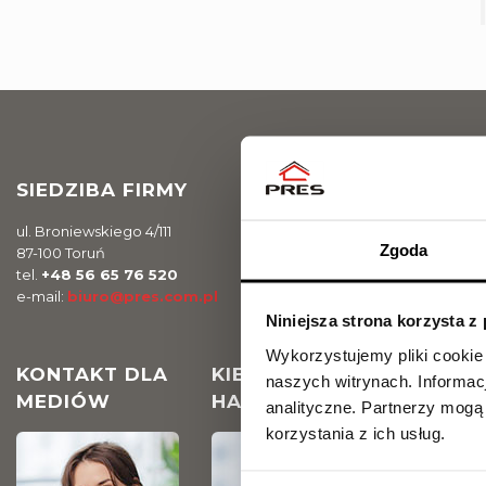
SIEDZIBA FIRMY
ul. Broniewskiego 4/111
Zgoda
87-100 Toruń
tel.
+48 56 65 76 520
e-mail:
biuro@pres.com.pl
Niniejsza strona korzysta z
Wykorzystujemy pliki cookie
KONTAKT DLA
KIEROWNIK DZIAŁU
naszych witrynach.
Informac
MEDIÓW
HANDLOWEGO
analityczne.
Partnerzy mogą 
korzystania z ich usług.