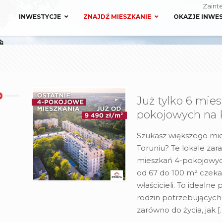
Zaint
INWESTYCJE
ZNAJDŹ MIESZKANIE
OKAZJE INWE
Już tylko 6 mie
pokojowych na 
Szukasz większego mi
Toruniu? Te lokale zara
mieszkań 4-pokojowy
od 67 do 100 m² czek
właścicieli. To idealne
rodzin potrzebujących 
zarówno do życia, jak
[