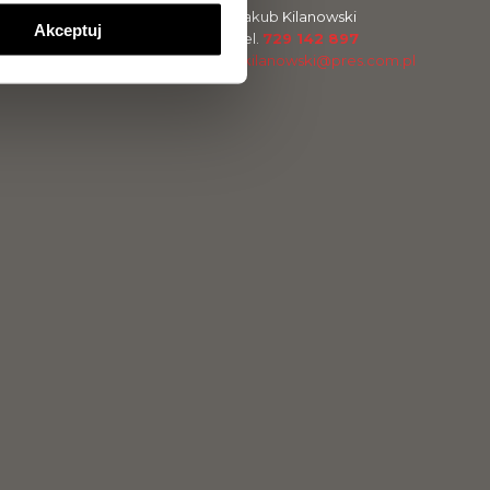
Jarosław Makowiecki
Jakub Kilanowski
Akceptuj
Tel.
889 889 056
Tel.
729 142 897
j.makowiecki@pres.com.pl
j.kilanowski@pres.com.pl