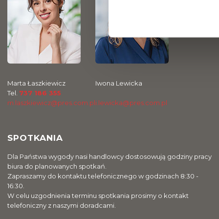
Marta Łaszkiewicz
Iwona Lewicka
Tel.
737 186 355
m.laszkiewicz@pres.com.pl
i.lewicka@pres.com.pl
SPOTKANIA
Dla Państwa wygody nasi handlowcy dostosowują godziny pracy
biura do planowanych spotkań.
Zapraszamy do kontaktu telefonicznego w godzinach 8:30 -
16:30.
W celu uzgodnienia terminu spotkania prosimy o kontakt
telefoniczny z naszymi doradcami.