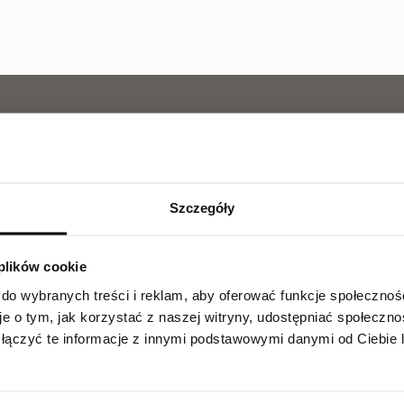
DZIAŁ SPRZEDAŻY
563 067 878
Zainteresowany zakupem l
Szczegóły
wszystkich niezbędnych i
 plików cookie
 do wybranych treści i reklam, aby oferować funkcje społecznoś
je o tym, jak korzystać z naszej witryny, udostępniać społeczno
łączyć te informacje z innymi podstawowymi danymi od Ciebie