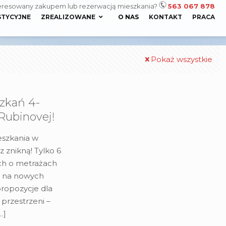
eresowany zakupem lub rezerwacją mieszkania?
563 067 878
STYCYJNE
ZREALIZOWANE
O NAS
KONTAKT
PRACA
Pokaż wszystkie
szkań 4-
Rubinovej!
eszkania w
z znikną! Tylko 6
ch o metrażach
a na nowych
 propozycje dla
przestrzeni –
…]