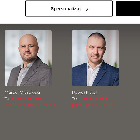
Sławomir Malinowski
Magdalena Olszewska
Spersonalizuj
Tel.
729 142 898
Tel.
504 099 770
s.malinowski@pres.com.pl
m.olszewska@pres.com.pl
Marcel Olszewski
Paweł Ritter
Tel.
500 300 056
Tel.
729 142 896
m.olszewski@pres.com.pl
p.ritter@pres.com.pl