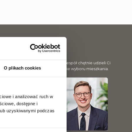
ub rezerwacją mieszkania? Nasz zespół chętnie udzieli Ci
O plikach cookies
nformacji i pomoże na każdym etapie wyboru mieszkania.
ciowe i analizować ruch w
ściowe, dostępne i
 lub uzyskiwanymi podczas