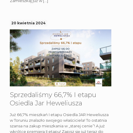
Zamieszkaj już w
[…]
20 kwietnia 2024
Sprzedaliśmy 66,7% I etapu
Osiedla Jar Heweliusza
Już 66,7% mieszkań I etapu Osiedla JAR Heweliusza
w Toruniu znalazło swojego właściciela! To ostatnia
szansa na zakup mieszkania w „starej cenie”! A już
wkrótce premiera II etapu! Zapisz się już teraz do