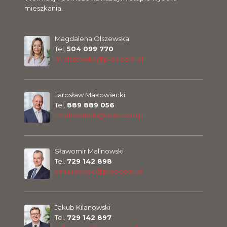
mieszkania.
Magdalena Olszewska
Tel.
504 099 770
m.olszewska@pres.com.pl
Jarosław Makowiecki
Tel.
889 889 056
j.makowiecki@pres.com.pl
Sławomir Malinowski
Tel.
729 142 898
s.malinowski@pres.com.pl
Jakub Kilanowski
Tel.
729 142 897