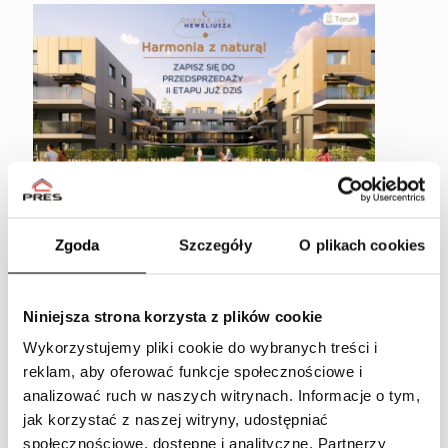
Zapisz się do przedsprzedaży II
Zgoda
Szczegóły
O plikach cookies
etapu Osiedla Jar Heweliusza!
Już wkrótce premiera II etapu naszego osiedla JAR
w Toruniu przy ul. Heweliusza! Włożyliśmy serce i
Niniejsza strona korzysta z plików cookie
starania, aby każdy element zieleni na naszym
Wykorzystujemy pliki cookie do wybranych treści i
osiedlu był dokładnie przemyślany i zaplanowany.
Spacerując po terenie, napotkacie kosodrzewinę i
reklam, aby oferować funkcje społecznościowe i
sosnę
[…]
analizować ruch w naszych witrynach.
Informacje o tym,
jak korzystać z naszej witryny, udostępniać
społecznościowe, dostępne i analityczne.
Partnerzy