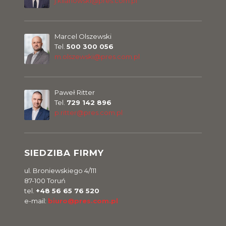
j.kilanowski@pres.com.pl
Marcel Olszewski
Tel.
500 300 056
m.olszewski@pres.com.pl
Paweł Ritter
Tel.
729 142 896
p.ritter@pres.com.pl
SIEDZIBA FIRMY
ul. Broniewskiego 4/111
87-100 Toruń
tel.
+48 56 65 76 520
e-mail:
biuro@pres.com.pl