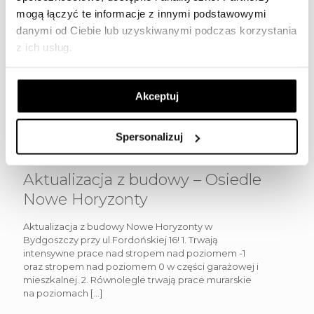
2 maja 2024
mogą łączyć te informacje z innymi podstawowymi
danymi od Ciebie lub uzyskiwanymi podczas korzystania
z ich usług.
Akceptuj
Spersonalizuj
Aktualizacja z budowy – Osiedle
Nowe Horyzonty
Aktualizacja z budowy Nowe Horyzonty w
Bydgoszczy przy ul.Fordońskiej 16! 1. Trwają
intensywne prace nad stropem nad poziomem -1
oraz stropem nad poziomem 0 w części garażowej i
mieszkalnej. 2. Równolegle trwają prace murarskie
na poziomach
[…]