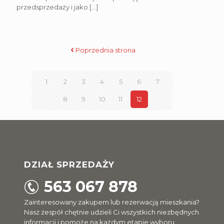
przedsprzedaży i jako
[…]
Poprzednia strona
1
2
3
4
5
6
7
8
9
10
11
12
DZIAŁ SPRZEDAŻY
563 067 878
Zainteresowany zakupem lub rezerwacją mieszkania?
Nasz zespół chętnie udzieli Ci wszystkich niezbędnych
informacji i pomoże na każdym etapie wyboru