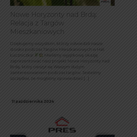
Nowe Horyzonty nad Brdą:
Relacja z Targów
Mieszkaniowych
Dziękujemy wszystkim, którzy odwiedzili nasze
stoisko podczas Targów Mieszkaniowych w Hali
Łuczniczka!
Mieliśmy wyjątkową okazję
zaprezentować nasz projekt Nowe Horyzonty nad
Brdą, który cieszył się Waszym dużym
zainteresowaniem podczas targów. Jesteśmy
szczęśliwi, że mogliśmy opowiedzieć
[…]
11 października 2024