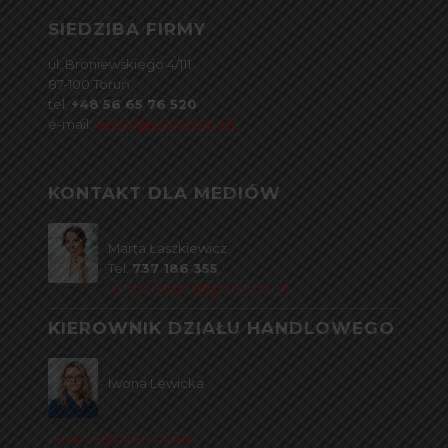
SIEDZIBA FIRMY
ul. Broniewskiego 4/111
87-100 Toruń
tel.
+48 56 65 76 520
e-mail:
biuro@pres.com.pl
KONTAKT DLA MEDIÓW
Marta Łaszkiewicz
Tel.
737 186 355
m.laszkiewicz@pres.com.pl
KIEROWNIK DZIAŁU HANDLOWEGO
Iwona Lewicka
i.lewicka@pres.com.pl