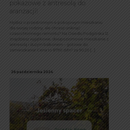
pokazowe z antresolą do
aranżacji!
Myślisz o przestronnym 4-pokojowym mieszkaniu
dla swojej rodziny, ale chcesz uniknąć
czasochłonnego remontu? Na Osiedlu Podgórska 12
znajdziesz wyjątkowe, dwupoziomowe mieszkanie z
antresolą i dużym balkonem – gotowe do
zamieszkania! Cena to 8790 zł/m² za 90,20
[…]
26 października 2024