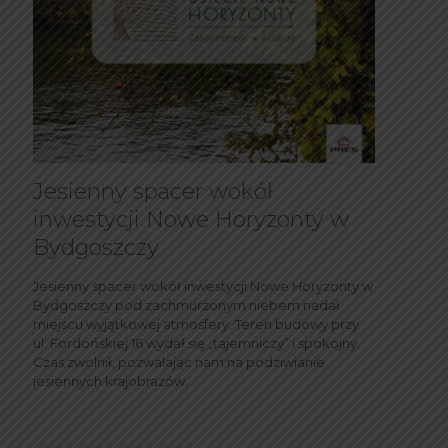
Jesienny spacer wokół
inwestycji Nowe Horyzonty w
Bydgoszczy
Jesienny spacer wokół inwestycji Nowe Horyzonty w
Bydgoszczy pod zachmurzonym niebem nadał
miejscu wyjątkowej atmosfery. Teren budowy przy
ul. Fordońskiej 16 wydał się „tajemniczy” i spokojny.
Czas zwolnił, pozwalając nam na podziwianie
jesiennych krajobrazów.