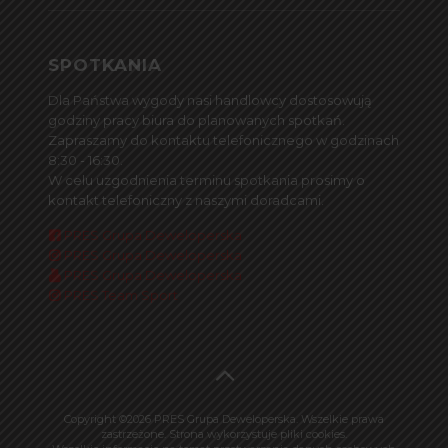
SPOTKANIA
Dla Państwa wygody nasi handlowcy dostosowują
godziny pracy biura do planowanych spotkań.
Zapraszamy do kontaktu telefonicznego w godzinach
8:30 - 16:30.
W celu uzgodnienia terminu spotkania prosimy o
kontakt telefoniczny z naszymi doradcami.
PRES Grupa Deweloperska
PRES Grupa Deweloperska
PRES Grupa Deweloperska
PRES Team Sport
Copyright ©2026 PRES Grupa Deweloperska. Wszelkie prawa
zastrzeżone. Strona wykorzystuje pliki cookies.