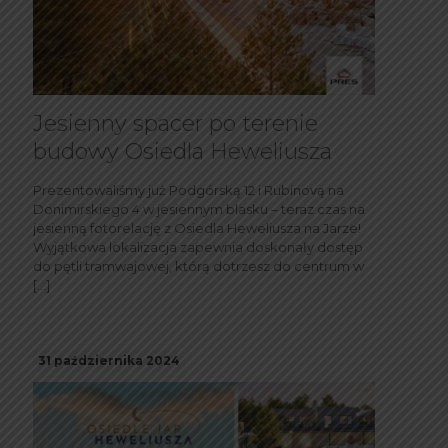
Jesienny spacer po terenie
budowy Osiedla Heweliusza
Prezentowaliśmy już Podgórską 12 i Rubinovą na
Donimirskiego 4 w jesiennym blasku – teraz czas na
jesienną fotorelację z Osiedla Heweliusza na Jarze!
Wyjątkowa lokalizacja zapewnia doskonały dostęp
do pętli tramwajowej, którą dotrzesz do centrum w
[…]
31 października 2024