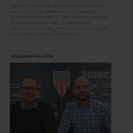
Zebraliśmy już opinie od mieszkańców Rubinovej
oraz gości, którzy odwiedzili naszą inwestycję
podczas Drzwi Otwartych. Tym razem spojrzeliśmy
na Rubinovą oczami naszych handlowców!
Zapytaliśmy, co według nich wyróżnia tę inwestycję
na tle innych. Po więcej informacji
[…]
18 października 2024