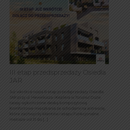
III etap przedsprzedaży Osiedla
JAR
Już wkrótce rusza III etap przedsprzedaży Osiedla
JAR przy ul. Heweliusza i Keplera w Toruniu! Duże
tarasy wykończone deską kompozytową
Komfortowe mieszkania ze schodami na antresolę,
które zachwyciły klientów I etapu Funkcjonalne
metraże od 31 do
[…]