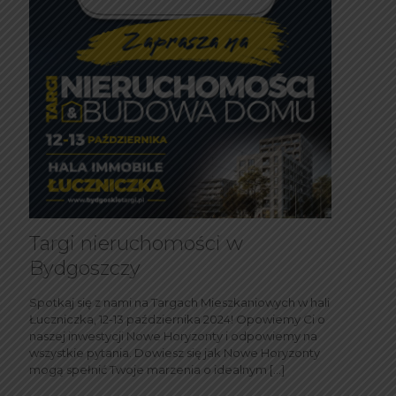
Targi nieruchomości w
Bydgoszczy
Spotkaj się z nami na Targach Mieszkaniowych w hali
Łuczniczka, 12-13 października 2024! Opowiemy Ci o
naszej inwestycji Nowe Horyzonty i odpowiemy na
wszystkie pytania. Dowiesz się jak Nowe Horyzonty
mogą spełnić Twoje marzenia o idealnym
[…]