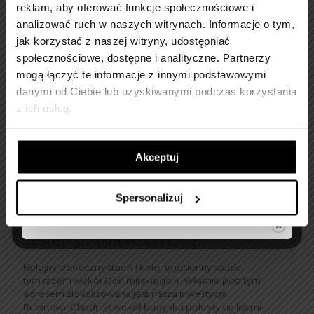
reklam, aby oferować funkcje społecznościowe i
analizować ruch w naszych witrynach.
Informacje o tym,
jak korzystać z naszej witryny, udostępniać
społecznościowe, dostępne i analityczne.
Partnerzy
mogą łączyć te informacje z innymi podstawowymi
danymi od Ciebie lub uzyskiwanymi podczas korzystania
z ich usług.
Akceptuj
Spersonalizuj
Jesień otuliła Rubinovą!
Kolejny słoneczny dzień i kolejny jesienny spacer –
tym razem wokół Donimirskiego 4. Właśnie pod tym
adresem zlokalizowana jest nasza inwestycja
Rubinova. Chodniki wokół budynku pokryły się liścmi