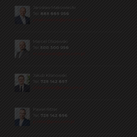
Jarosław Makowiecki
Tel.
889 889 056
j.makowiecki@pres.com.pl
Marcel Olszewski
Tel.
500 300 056
m.olszewski@pres.com.pl
Jakub Kilanowski
Tel.
729 142 897
j.kilanowski@pres.com.pl
Paweł Ritter
Tel.
729 142 896
p.ritter@pres.com.pl