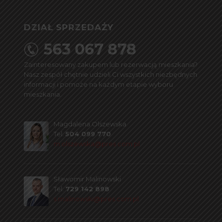
DZIAŁ SPRZEDAŻY
563 067 878
Zainteresowany zakupem lub rezerwacją mieszkania?
Nasz zespół chętnie udzieli Ci wszystkich niezbędnych
informacji i pomoże na każdym etapie wyboru
mieszkania.
Magdalena Olszewska
Tel.
504 099 770
m.olszewska@pres.com.pl
Sławomir Malinowski
Tel.
729 142 898
s.malinowski@pres.com.pl