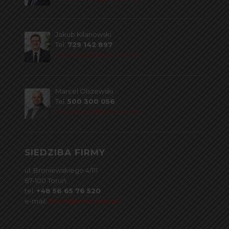
Jakub Kilanowski
Tel.
729 142 897
j.kilanowski@pres.com.pl
Marcel Olszewski
Tel.
500 300 056
m.olszewski@pres.com.pl
SIEDZIBA FIRMY
ul. Broniewskiego 4/111
87-100 Toruń
tel.
+48 56 65 76 520
e-mail:
biuro@pres.com.pl