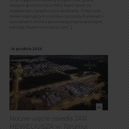
naszych sportowców z PRES Team Sport na
wyjątkowym, świątecznym spotkaniu. To był czas
pełen inspirujących rozmów o przyszłych planach i
wyzwaniach, które z pewnością przyniosą kolejne
sukcesy. Razem tworzymy coś
[…]
14 grudnia 2024
Nocne ujęcie osiedla JAR
HEWELIUSZA w Toruniu!