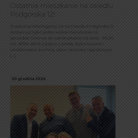
Ostatnie mieszkanie na osiedlu
Podgórska 12!
Z radością informujemy, że na Osiedlu Podgórska 12
zostało już tylko jedno wolne mieszkanie na
sprzedaż! Gotowe do zamieszkania od zaraz. -90,20
m2 -8790 zł/m2-2 piętro z windą-Wykończone i
umeblowane: kuchnia, salon, łazienka i sypialnia już
[…]
20 grudnia 2024