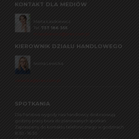
KONTAKT DLA MEDIÓW
Marta Łaszkiewicz
Tel.
737 186 355
m.laszkiewicz@pres.com.pl
KIEROWNIK DZIAŁU HANDLOWEGO
Iwona Lewicka
i.lewicka@pres.com.pl
SPOTKANIA
Dla Państwa wygody nasi handlowcy dostosowują
godziny pracy biura do planowanych spotkań.
Zapraszamy do kontaktu telefonicznego w godzinach
8:30 - 16:30.