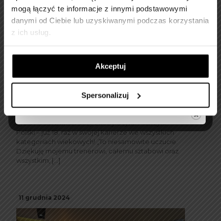
mogą łączyć te informacje z innymi podstawowymi
danymi od Ciebie lub uzyskiwanymi podczas korzystania
z ich usług.
Akceptuj
Aneta Rygielska – Mistrzyni
Polski po raz 18.!
Spersonalizuj
Aneta, która spędziła już ponad połowę swojego
życia na sali bokserskiej, zdobyła tytuł Mistrzyni
Polski – już 18. raz w swojej karierze we wszystkich
kategoriach wiekowych! „To niesamowite uczucie.
Dziękuję mojemu trenerowi, całemu sztabowi oraz
wszystkim,
[…]
11 grudnia 2024