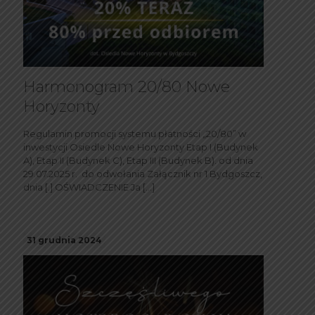
Harmonogram 20/80 Nowe
Horyzonty
Regulamin promocji systemu płatności „20/80” w
inwestycji Osiedle Nowe Horyzonty Etap I (Budynek
A), Etap II (Budynek C), Etap III (Budynek B). od dnia
29.07.2025 r. do odwołania Załącznik nr 1 Bydgoszcz,
dnia [.] OŚWIADCZENIE Ja
[…]
31 grudnia 2024