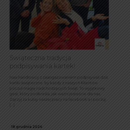
Świąteczna tradycja
podpisywania kartek!
Nasi handlowcy z zaangażowaniem podpisywali dziś
kartki świąteczne, by każdy z naszych Klientów
poczuł magię nadchodzących Świąt. To wyjątkowy
gest, który podkreśla, jak ważni jesteście dla nas.
Zajrzyj za kulisy naszej pracy na facebook’a i poczuj
[…]
18 grudnia 2024