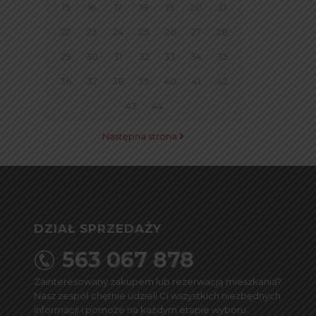
15
16
17
18
19
20
21
22
23
24
25
26
27
28
29
30
31
32
33
34
35
36
37
38
39
40
41
42
43
44
Następna strona
DZIAŁ SPRZEDAŻY
563 067 878
Zainteresowany zakupem lub rezerwacją mieszkania?
Nasz zespół chętnie udzieli Ci wszystkich niezbędnych
informacji i pomoże na każdym etapie wyboru