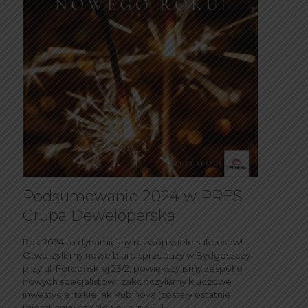
Podsumowanie 2024 w PRES
Grupa Deweloperska
Rok 2024 to dynamiczny rozwój i wiele sukcesów!
Otworzyliśmy nowe biuro sprzedaży w Bydgoszczy
przy ul. Fordońskiej 23/2, powiększyliśmy zespół o
nowych specjalistów i zakończyliśmy kluczowe
inwestycje, takie jak Rubinova (zostały ostatnie
mieszkania) czy Nowe Torpo
[…]