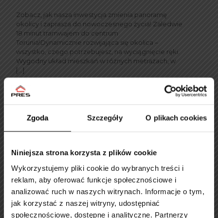
Zobacz, jak nasza inwestycja zmienia panoramę
okolicy i zaprasza do nowoczesnego życia! Zaledwie
18 minut tramwajem do centrum
Torunia!Dynamicznie rozwijająca się okolica –
wszystko, czego potrzebujesz, na wyciągnięcie ręki.
Wygodny układ mieszkań w różnych metrażach, w
[…]
13 grudnia 2024
Zgoda
Szczegóły
O plikach cookies
Niniejsza strona korzysta z plików cookie
Wykorzystujemy pliki cookie do wybranych treści i
reklam, aby oferować funkcje społecznościowe i
analizować ruch w naszych witrynach.
Informacje o tym,
jak korzystać z naszej witryny, udostępniać
społecznościowe, dostępne i analityczne.
Partnerzy