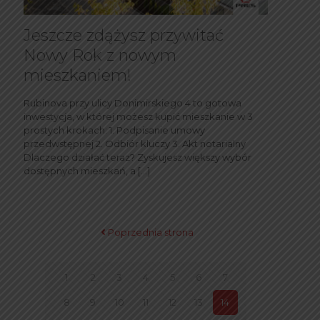
Jeszcze zdążysz przywitać
Nowy Rok z nowym
mieszkaniem!
Rubinova przy ulicy Donimirskiego 4 to gotowa
inwestycja, w której możesz kupić mieszkanie w 3
prostych krokach: 1. Podpisanie umowy
przedwstępnej 2. Odbiór kluczy 3. Akt notarialny
Dlaczego działać teraz? Zyskujesz większy wybór
dostępnych mieszkań, a
[…]
Poprzednia strona
1
2
3
4
5
6
7
8
9
10
11
12
13
14