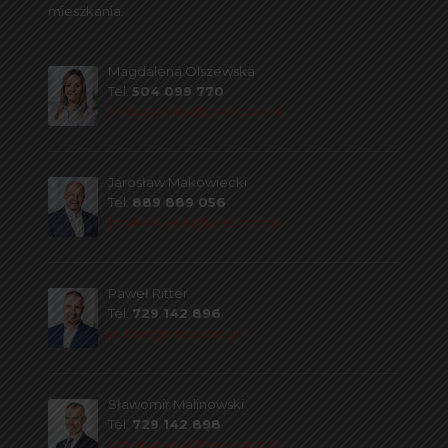
mieszkania.
Magdalena Olszewska
Tel.
504 099 770
m.olszewska@pres.com.pl
Jarosław Makowiecki
Tel.
889 889 056
j.makowiecki@pres.com.pl
Paweł Ritter
Tel.
729 142 896
p.ritter@pres.com.pl
Sławomir Malinowski
Tel.
729 142 898
s.malinowski@pres.com.pl