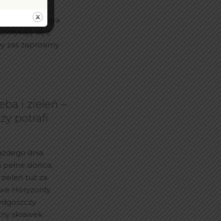
dę wygląda
ców PRES Grupa
potykają się z
y zaś zaprosimy
eba i zieleń –
zy potrafi
każdego dnia
 pełne słońca,
 zieleń tuż za
we Horyzonty
Bydgoszczy
atny skrawek