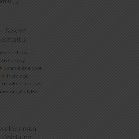
czemu
[…]
– Sekret
kształtu!
olejne etapy
Stan surowy
Ścianki działowe
u
Instalacje i
Już wkrótce ruszy
dawna było tylko
weloperska
Polski na