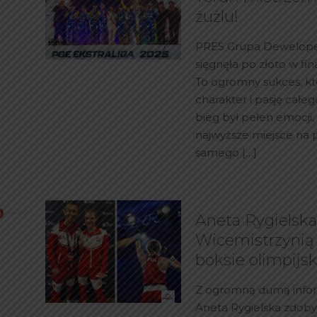
żużlu!
PRES Grupa Dewelope
sięgnęła po złoto w fina
To ogromny sukces, któ
charakter i pasję całe
bieg był pełen emocji,
najwyższe miejsce na
samego
[…]
Aneta Rygielsk
Wicemistrzynią
boksie olimpijs
Z ogromną dumą info
Aneta Rygielska zdoby