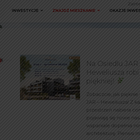
Zaint
INWESTYCJE
ZNAJDŹ MIESZKANIE
OKAZJE INWE
25
Na Osiedlu JAR 
Heweliusza robi 
piękniej!
Zobaczcie, jak pięknie 
JAR – Heweliusza! Z 
przestrzeń nabiera cor
pojawiają się nowe nas
wspaniale dopełnia n
architekturę. Pierwsi m