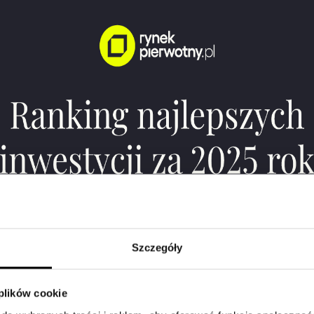
100), przy ul. Broniewsk
Po 9 latach Tor
finale Speedway 
Czekaliśmy długo, ale 
latach toruńska druż
melduje się w wielkim
Ekstraligi!
To wy
który zapisuje się w his
klubu i całego miasta
nowy rozdział
[…]
Szczegóły
W 2026 jedziem
 plików cookie
PRES Grupa De