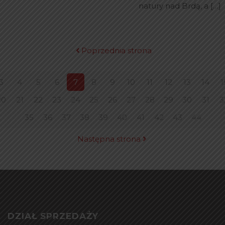
natury nad Brdą, a
[…]
Poprzednia strona
3
4
5
6
7
8
9
10
11
12
13
14
1
20
21
22
23
24
25
26
27
28
29
30
31
3
35
36
37
38
39
40
41
42
43
44
Następna strona
DZIAŁ SPRZEDAŻY