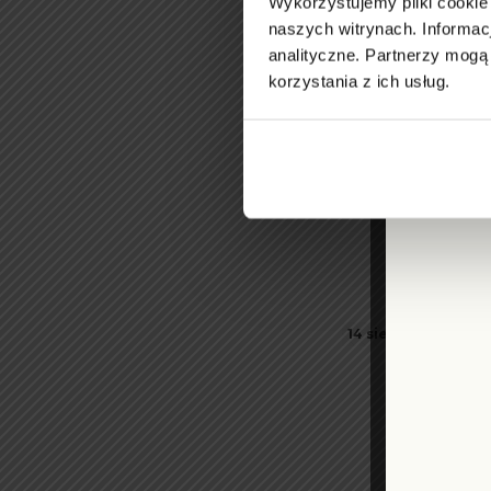
Wykorzystujemy pliki cookie
naszych witrynach.
Informac
analityczne.
Partnerzy mogą 
korzystania z ich usług.
14 sierpnia 2025