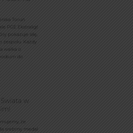
rska Toruń
le PGE Ekstraligi!
ry pokazuje siłę,
go zespołu. Każdy
 a walka o
 podium do
a
 Świata w
kim!
rmujemy, że
ła srebrny medal