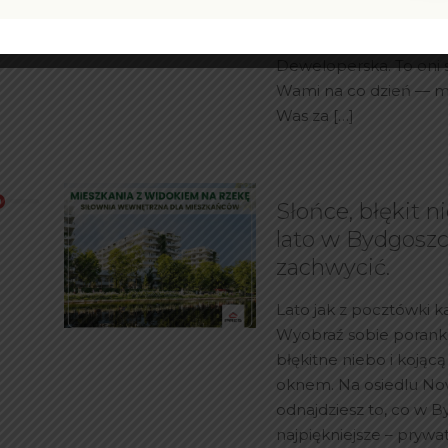
pokażemy, jak napraw
codzienność handlow
Deweloperska. To oni s
Wami na co dzień — m
Was za
[…]
Słońce, błękit ni
lato w Bydgoszc
zachwycić.
Lato jak z pocztówki 
Wyobraź sobie poranki
błękitne niebo i kojącą
oknem. Na osiedlu No
odnajdziesz to, co w 
najpiękniejsze – pryw