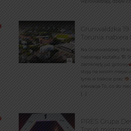
wprowadzają, dzięki 
5
Grunwaldzka 19 
Torunia nabiera 
Na Grunwaldzkiej 19 k
nabierają kształtu: 🏗 
zamknięty już gotowy
stoją na swoim miejsc
tynki w trakcie prac
elewacja To, co do nie
[…]
PRES Grupa De
Toruń mistrzem 