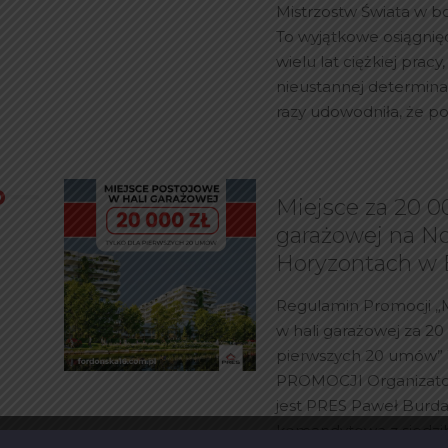
Mistrzostw Świata w bo
To wyjątkowe osiągnię
wielu lat ciężkiej pracy
nieustannej determinac
razy udowodniła, że po
Miejsce za 20 00
garażowej na 
Horyzontach w 
Regulamin Promocji „
w hali garażowej za 20 
pierwszych 20 umów
PROMOCJI Organizato
jest PRES Paweł Burd
komandytowa z siedzib