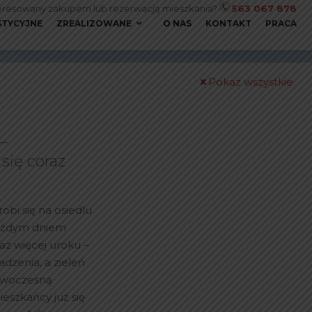
eresowany zakupem lub rezerwacją mieszkania?
563 067 878
STYCYJNE
ZREALIZOWANE
O NAS
KONTAKT
PRACA
Pokaż wszystkie
–
się coraz
robi się na osiedlu
każdym dniem
az więcej uroku –
adzenia, a zieleń
owoczesną
ieszkańcy już się