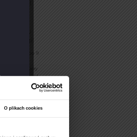
iego 4/111,
[…]
uń znów w
Ekstraligi!
warto było – po 9
yna ponownie
 finale Speedway
jątkowy moment,
torii naszego
. Razem piszemy
O plikach cookies
y razem! –
weloperska