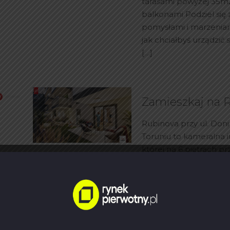
tarasami powyżej 35m2
balkonami Podziel się
pomysłami i marzeniam
jak chciałbyś urządzić
[…]
Zamieszkaj na 
Rubinova przy ul. Don
Toruniu to kameralna i
której na 6 piętrach p
mieszkania o różnych 
34m2 – ok. 100 m2. Mi
parterze będą dyspon
prywatnymi ogródkami