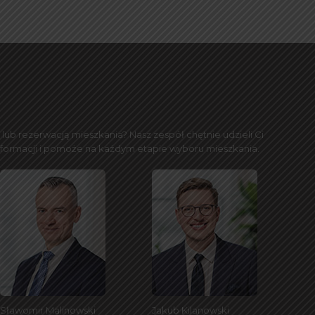
ub rezerwacją mieszkania? Nasz zespół chętnie udzieli Ci
nformacji i pomoże na każdym etapie wyboru mieszkania.
Sławomir Malinowski
Jakub Kilanowski