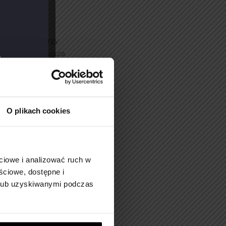
ler
a powstaje przy
łów — Heweliusza
 żyjących na
. Jan Heweliusz,
em i
dokładne
O plikach cookies
lanet, zapisały się
ciowe i analizować ruch w
ściowe, dostępne i
 -spływ
 lub uzyskiwanymi podczas
pędziliśmy
na spływ kajakowy