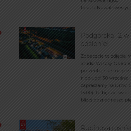
handlowcami już
teraz! #NowaInwestyc
Podgórska 12 w
odsłonie!
Zobaczcie te zdjęcia! 
Studio Wrzosy. Osiedl
prezentuje się magiczn
niedługo! 30 września i
zapraszamy na Drzwi O
15:00). To będzie świet
bliżej poznać nasze p
Rubinova rośnie