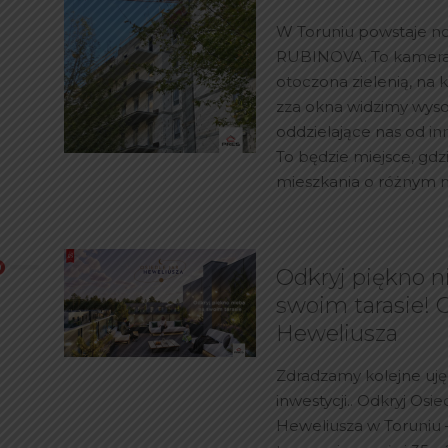
W Toruniu powstaje n
RUBINOVA. To kameral
otoczona zielenią, na 
zza okna widzimy wys
oddzielające nas od i
To będzie miejsce, gdz
mieszkania o różnym 
Odkryj piękno n
swoim tarasie! 
Heweliusza
Zdradzamy kolejne uję
inwestycji.. Odkryj Osi
Heweliusza w Toruniu 