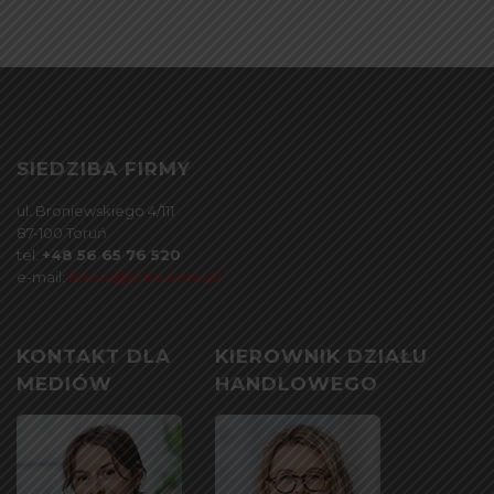
SIEDZIBA FIRMY
ul. Broniewskiego 4/111
87-100 Toruń
tel.
+48 56 65 76 520
e-mail:
biuro@pres.com.pl
KONTAKT DLA
KIEROWNIK DZIAŁU
MEDIÓW
HANDLOWEGO