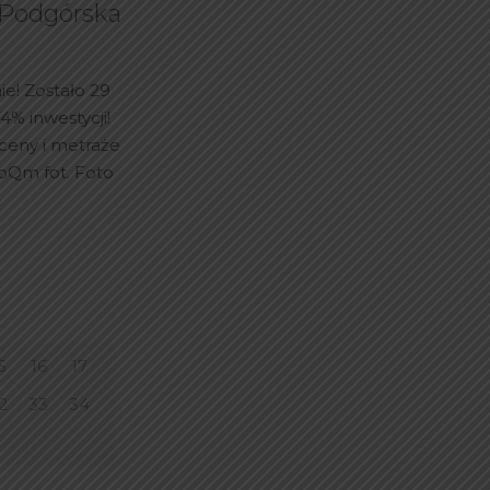
! Podgórska
ie! Zostało 29
% inwestycji!
 ceny i metraże
3IbQm fot. Foto
5
16
17
2
33
34