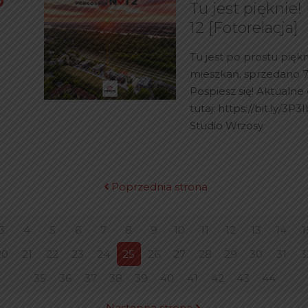
Tu jest pięknie
12 [Fotorelacja]
Tu jest po prostu piękn
mieszkań, sprzedano 74
Pospiesz się! Aktualne
tutaj: https://bit.ly/3P
Studio Wrzosy
Poprzednia strona
3
4
5
6
7
8
9
10
11
12
13
14
1
20
21
22
23
24
25
26
27
28
29
30
31
3
35
36
37
38
39
40
41
42
43
44
Następna strona