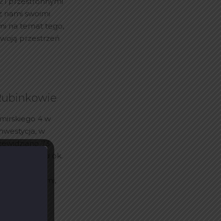
 i przestronnymi
 z nami swoimi
i na temat tego,
 swoją przestrzeń
Rubinkowie
imirskiego 4 w
nwestycja, w
rzewidziano 73
metrażach od ok.
eszkania na
ować własnymi,
,
[…]