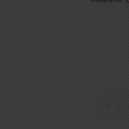
19 sierpnia 2023
1
2
18
19