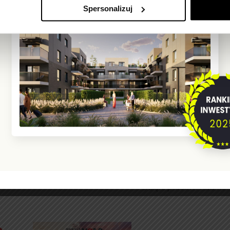
Spersonalizuj
przez urokliwe Bory Tu
#baterienaładowane
Tu powstanie O
Heweliusza!
Osiedle Jar to bardzo 
się część Torunia. To t
nasza nowa inwestycja.
został starannie przem
zachować esencję teg
miejsca i współgrać z 
Dzięki pracom nad ko