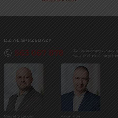
DZIAŁ SPRZEDAŻY
563 067 878
Zainteresowany zakupem l
wszystkich niezbędnych i
Marcel Olszewski
Paweł Ritter