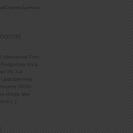
ja#OsiedleJarHeweliusza#Toruń#Mieszkania
 nocnej
W obiektywie Foto
e Podgórska nocą
ie! PS: Już
 1 października
twarte (10:00-
na okazja, aby
iękne
[…]
!