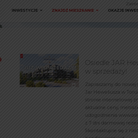
Zaint
INWESTYCJE
ZNAJDŹ MIESZKANIE
OKAZJE INWE
Osiedle JAR Hew
w sprzedaży!
Zapraszamy do nowej i
Jar Heweliusza w Toru
stronie internetowej z
aktualne ceny, metraże
udogodnienia www.osie
z 7 dni darmowej rezer
Skontaktujcie się z na