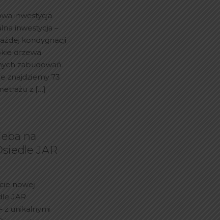
owa inwestycja
na inwestycja –
każdej kondygnacji
okie drzewa
nnych zabudowań.
ie znajdziemy 73
metrażu z
[…]
ieba na
Osiedle JAR
cie nowej
edle JAR
– z unikalnymi