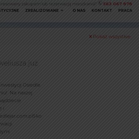
eresowany zakupem lub rezerwacją mieszkania?
563 067 878
STYCYJNE
ZREALIZOWANE
O NAS
KONTAKT
PRACA
Pokaż wszystkie
eliusza już
nwestycji Osiedle
niu! Na naszej
najdziecie
 i
dlejar.com.plSkorzystajcie
wacji.
szymi