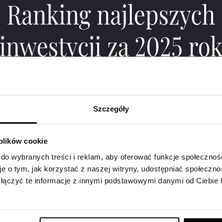
Heweliusz i Kep
Osiedla Jar Heweliusz
ulicach wielkich umys
i Keplera, astronomów
przełomie XVI i XVII w
był polskim astronom
matematykiem. Jego 
Szczegóły
obserwacje Księżyca i p
w
[…]
 plików cookie
 do wybranych treści i reklam, aby oferować funkcje społecznoś
je o tym, jak korzystać z naszej witryny, udostępniać społeczno
Bory Tucholskie
łączyć te informacje z innymi podstawowymi danymi od Ciebie
kajakowy
Ostatnie dni wakacji s
aktywnie, wyruszając 