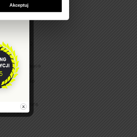
Akceptuj
cholskie!
#PresGrupaDeweloperska#AktywnyOdpoczynek#BoryTucho
siedle JAR
szybko rozwijająca
utaj powstanie
 Jej każdy etap
yślany, by
o pięknego
otaczająca naturą.
munikacją
[…]